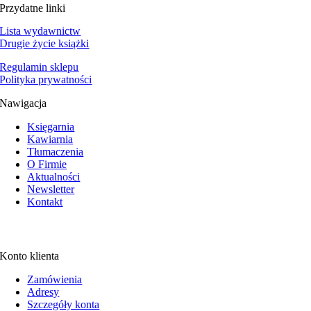
Przydatne linki
Lista wydawnictw
Drugie życie książki
Regulamin sklepu
Polityka prywatności
Nawigacja
Księgarnia
Kawiarnia
Tłumaczenia
O Firmie
Aktualności
Newsletter
Kontakt
Konto klienta
Zamówienia
Adresy
Szczegóły konta