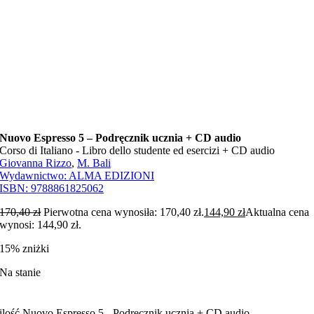
Nuovo Espresso 5 – Podręcznik ucznia + CD audio
Corso di Italiano - Libro dello studente ed esercizi + CD audio
Giovanna Rizzo
,
M. Bali
Wydawnictwo:
ALMA EDIZIONI
ISBN:
9788861825062
170,40
zł
Pierwotna cena wynosiła: 170,40 zł.
144,90
zł
Aktualna cena
wynosi: 144,90 zł.
15% zniżki
Na stanie
ilość Nuovo Espresso 5 - Podręcznik ucznia + CD audio