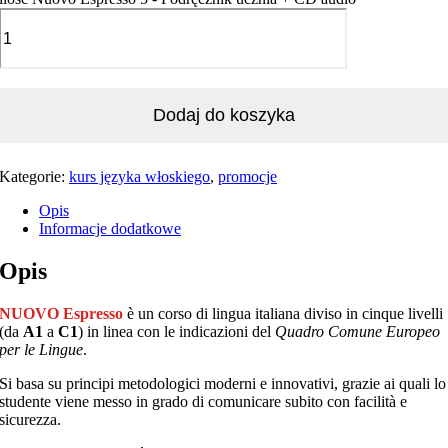
Dodaj do koszyka
Kategorie:
kurs języka włoskiego
,
promocje
Opis
Informacje dodatkowe
Opis
NUOVO Espresso
è un corso di lingua italiana diviso in cinque livelli
(da
A1
a
C1
) in linea con le indicazioni del
Quadro Comune Europeo
per le Lingue
.
Si basa su principi metodologici moderni e innovativi, grazie ai quali lo
studente viene messo in grado di comunicare subito con facilità e
sicurezza.