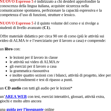
NUOVO Espresso 5
è indirizzato a chi desideri approfondire la
conoscenza della lingua italiana, acquisire sicurezza nella
comunicazione spontanea, perfezionare la capacità espressiva e la
competenza d’uso di funzioni, strutture e lessico.
NUOVO Espresso 5
è il quinto volume del corso e si rivolge a
studenti di livello avanzato (
C1
).
Offre materiale didattico per circa 90 ore di corso (più le attività sui
video di ALMA tv e l’eserciziario per il lavoro a casa) e comprende:
un
libro
con:
le lezioni per il lavoro in classe
le attività sui video di ALMA.tv
gli esercizi per il lavoro a casa
la grammatica riassuntiva
e inoltre quattro sezioni con i bilanci, attività di progetto, idee per
approfondimenti e test di ripasso a punti.
un
CD audio
con tutti gli audio per le lezioni*
un’
AREA WEB
con test, esercizi interattivi, glossari, attività extra,
giochi e molto altro ancora
una
guida per l’insegnante
online