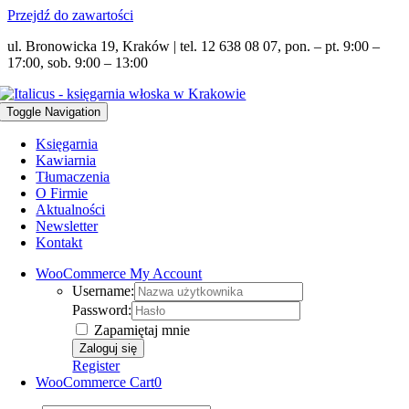
Przejdź do zawartości
ul. Bronowicka 19, Kraków | tel. 12 638 08 07, pon. – pt. 9:00 –
17:00, sob. 9:00 – 13:00
Toggle Navigation
Księgarnia
Kawiarnia
Tłumaczenia
O Firmie
Aktualności
Newsletter
Kontakt
WooCommerce My Account
Username:
Password:
Zapamiętaj mnie
Register
WooCommerce Cart
0