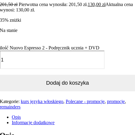
201,50
zł
Pierwotna cena wynosiła: 201,50 zł.
130,00
zł
Aktualna cena
wynosi: 130,00 zł.
35% zniżki
Na stanie
ilość Nuovo Espresso 2 - Podręcznik ucznia + DVD
Dodaj do koszyka
Kategorie:
kurs języka włoskiego
,
Polecane - promocje
,
promocje
,
remainders
Opis
Informacje dodatkowe