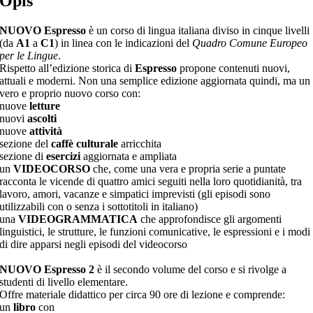
Opis
NUOVO Espresso
è un corso di lingua italiana diviso in cinque livelli
(da
A1
a
C1
) in linea con le indicazioni del
Quadro Comune Europeo
per le Lingue
.
Rispetto all’edizione storica di
Espresso
propone contenuti nuovi,
attuali e moderni. Non una semplice edizione aggiornata quindi, ma un
vero e proprio nuovo corso con:
nuove
letture
nuovi
ascolti
nuove
attività
sezione del
caffè culturale
arricchita
sezione di
esercizi
aggiornata e ampliata
un
VIDEOCORSO
che, come una vera e propria serie a puntate
racconta le vicende di quattro amici seguiti nella loro quotidianità, tra
lavoro, amori, vacanze e simpatici imprevisti (gli episodi sono
utilizzabili con o senza i sottotitoli in italiano)
una
VIDEOGRAMMATICA
che approfondisce gli argomenti
linguistici, le strutture, le funzioni comunicative, le espressioni e i modi
di dire apparsi negli episodi del videocorso
NUOVO Espresso 2
è il secondo volume del corso e si rivolge a
studenti di livello elementare.
Offre materiale didattico per circa 90 ore di lezione e comprende:
un
libro
con