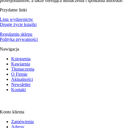
profesjonalistów, a także oferująca tłumaczenia i spotkania autorskie.
Przydatne linki
Lista wydawnictw
Drugie życie książki
Regulamin sklepu
Polityka prywatności
Nawigacja
Księgarnia
Kawiarnia
Tłumaczenia
O Firmie
Aktualności
Newsletter
Kontakt
Konto klienta
Zamówienia
Adresy