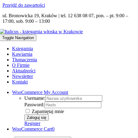
Przejdź do zawartości
ul. Bronowicka 19, Kraków | tel. 12 638 08 07, pon. – pt. 9:00 –
17:00, sob. 9:00 – 13:00
Toggle Navigation
Księgarnia
Kawiarnia
Tłumaczenia
O Firmie
Aktualności
Newsletter
Kontakt
WooCommerce My Account
Username:
Password:
Zapamiętaj mnie
Register
WooCommerce Cart
0