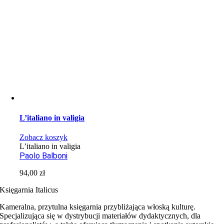
L’italiano in valigia
Zobacz koszyk
L’italiano in valigia
Paolo Balboni
94,00
zł
Księgarnia Italicus
Kameralna, przytulna księgarnia przybliżająca włoską kulturę.
Specjalizująca się w dystrybucji materiałów dydaktycznych, dla