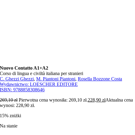
Nuovo Contatto A1+A2
Corso di lingua e civiltà italiana per stranieri
C. Ghezzi Ghezzi
,
M. Piantoni Piantoni
,
Rosella Bozzone Costa
Wydawnictwo:
LOESCHER EDITORE
ISBN:
9788858308646
269,10
zł
Pierwotna cena wynosiła: 269,10 zł.
228,90
zł
Aktualna cena
wynosi: 228,90 zł.
15% zniżki
Na stanie