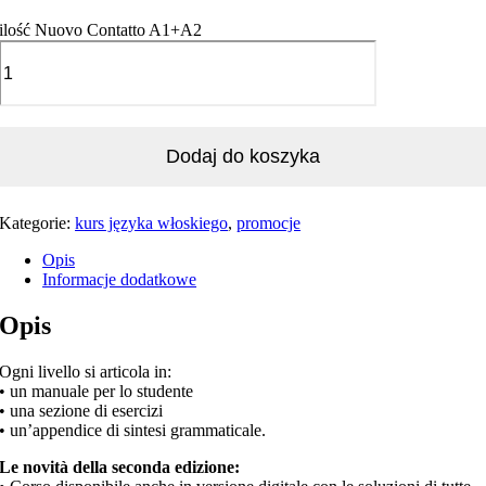
ilość Nuovo Contatto A1+A2
Dodaj do koszyka
Kategorie:
kurs języka włoskiego
,
promocje
Opis
Informacje dodatkowe
Opis
Ogni livello si articola in:
• un manuale per lo studente
• una sezione di esercizi
• un’appendice di sintesi grammaticale.
Le novità della seconda edizione: