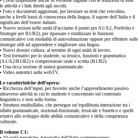
• Corso disponibile anche in versione digitale con le soluzioni di tutte
le attività e i link diretti agli ascolti.
• Foto e documenti aggiornati, per lavorare su testi che veicolino,
anche a livelli bassi di conoscenza della lingua, il sapore dell’Italia e il
significato dell’essere italiani.
• Nuove sezioni nelle unità (Facciamo il punto per A1/A2, Portfolio e
Strategie per B1/B2), per ripassare e riutilizzare le funzioni
comunicative con modalità di autovalutazione oppure per riflettere sull
strategie utili ad apprendere e migliorare una lingua.
• Nuovi dossier cultura, al termine di ogni unità di lavoro.
• Test formativi per lo studente, su lessico, funzioni e grammatica
(A1/A2/B1/B2) e comprensione orale e scritta (B1/B2).
• Una ricca sezione di sintesi grammaticale.
• Video autentici sulla webTV.
Le caratteristiche dell’opera:
• Ricchezza dell’input, per favorire anche l’apprendimento passivo
attraverso attività in cui lo studente è concentrato sul contenuto
linguistico, e non sulla forma.
• Struttura multisillabo, che persegue un’equilibrata interazione tra i
sillabi grammaticale, nozional-funzionale, lessicale e fonetico e quelli
relativi allo sviluppo delle abilità comunicative e della competenza
culturale.
Il volume C1:
• 10 unità tematiche, fotografia dell’Italia contemporanea