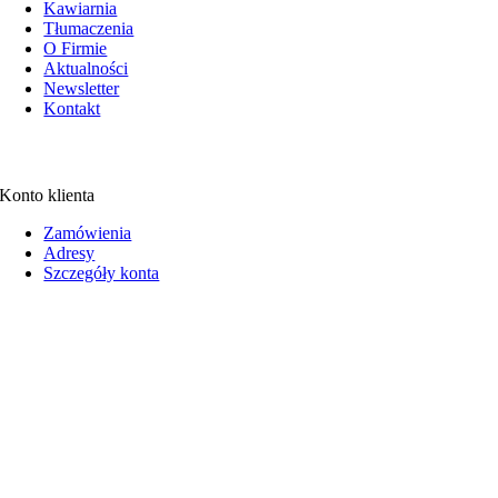
Kawiarnia
Tłumaczenia
O Firmie
Aktualności
Newsletter
Kontakt
Konto klienta
Zamówienia
Adresy
Szczegóły konta