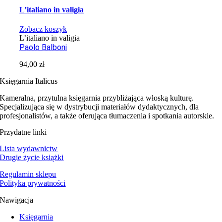
L’italiano in valigia
Zobacz koszyk
L’italiano in valigia
Paolo Balboni
94,00
zł
Księgarnia Italicus
Kameralna, przytulna księgarnia przybliżająca włoską kulturę.
Specjalizująca się w dystrybucji materiałów dydaktycznych, dla
profesjonalistów, a także oferująca tłumaczenia i spotkania autorskie.
Przydatne linki
Lista wydawnictw
Drugie życie książki
Regulamin sklepu
Polityka prywatności
Nawigacja
Księgarnia