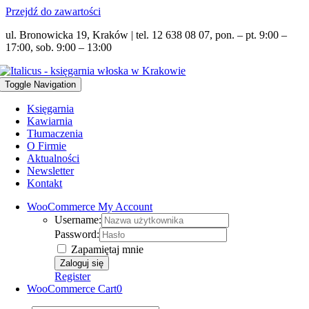
Przejdź do zawartości
ul. Bronowicka 19, Kraków | tel. 12 638 08 07, pon. – pt. 9:00 –
17:00, sob. 9:00 – 13:00
Toggle Navigation
Księgarnia
Kawiarnia
Tłumaczenia
O Firmie
Aktualności
Newsletter
Kontakt
WooCommerce My Account
Username:
Password:
Zapamiętaj mnie
Register
WooCommerce Cart
0