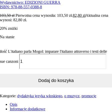
Wydawnictwo:
EDIZIONI GUERRA
ISBN:
978-88-557-0388-8
103,50
zł
Pierwotna cena wynosiła: 103,50 zł.
82,80
zł
Aktualna cena
wynosi: 82,80 zł.
20% zniżki
Na stanie
ilość L'italiano parla Mogol: imparare l'italiano attraverso i testi delle
sue canzoni
Dodaj do koszyka
Kategorie:
dydaktyka języka włoskiego
,
o muzyce
,
promocje
Opis
Informacje dodatkowe