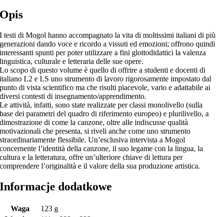
Opis
I testi di Mogol hanno accompagnato la vita di moltissimi italiani di più
generazioni dando voce e ricordo a vissuti ed emozioni; offrono quindi
interessanti spunti per poter utilizzare a fini glottodidattici la valenza
linguistica, culturale e letteraria delle sue opere.
Lo scopo di questo volume è quello di offrire a studenti e docenti di
italiano L2 e LS uno strumento di lavoro rigorosamente impostato dal
punto di vista scientifico ma che risulti piacevole, vario e adattabile ai
diversi contesti di insegnamento/apprendimento.
Le attività, infatti, sono state realizzate per classi monolivello (sulla
base dei parametri del quadro di riferimento europeo) e plurilivello, a
dimostrazione di come la canzone, oltre alle indiscusse qualità
motivazionali che presenta, si riveli anche come uno strumento
straordinariamente flessibile. Un’esclusiva intervista a Mogol
concernente l’identità della canzone, il suo legame con la lingua, la
cultura e la letteratura, offre un’ulteriore chiave di lettura per
comprendere l’originalità e il valore della sua produzione artistica.
Informacje dodatkowe
Waga
123 g