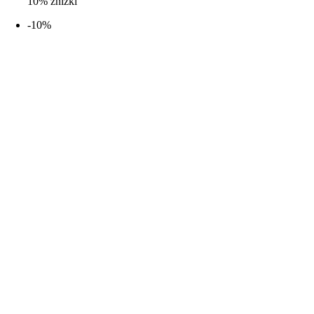
10% zniżki
-10%