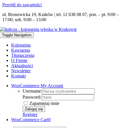
Przejdź do zawartości
ul. Bronowicka 19, Kraków | tel. 12 638 08 07, pon. – pt. 9:00 –
17:00, sob. 9:00 – 13:00
Toggle Navigation
Księgarnia
Kawiarnia
Tłumaczenia
O Firmie
Aktualności
Newsletter
Kontakt
WooCommerce My Account
Username:
Password:
Zapamiętaj mnie
Register
WooCommerce Cart
0