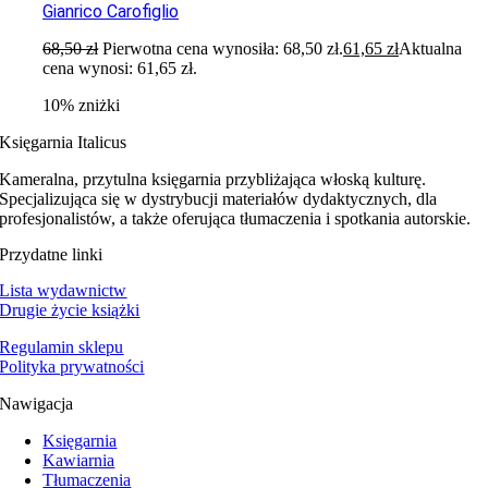
Gianrico Carofiglio
68,50
zł
Pierwotna cena wynosiła: 68,50 zł.
61,65
zł
Aktualna
cena wynosi: 61,65 zł.
10% zniżki
Księgarnia Italicus
Kameralna, przytulna księgarnia przybliżająca włoską kulturę.
Specjalizująca się w dystrybucji materiałów dydaktycznych, dla
profesjonalistów, a także oferująca tłumaczenia i spotkania autorskie.
Przydatne linki
Lista wydawnictw
Drugie życie książki
Regulamin sklepu
Polityka prywatności
Nawigacja
Księgarnia
Kawiarnia
Tłumaczenia