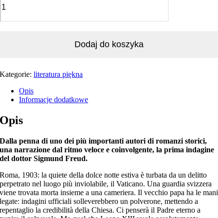
Dodaj do koszyka
Kategorie:
literatura piękna
Opis
Informacje dodatkowe
Opis
Dalla penna di uno dei più importanti autori di romanzi storici,
una narrazione dal ritmo veloce e coinvolgente, la prima indagine
del dottor Sigmund Freud.
Roma, 1903: la quiete della dolce notte estiva è turbata da un delitto
perpetrato nel luogo più inviolabile, il Vaticano. Una guardia svizzera
viene trovata morta insieme a una cameriera. Il vecchio papa ha le man
legate: indagini ufficiali solleverebbero un polverone, mettendo a
repentaglio la credibilità della Chiesa. Ci penserà il Padre eterno a