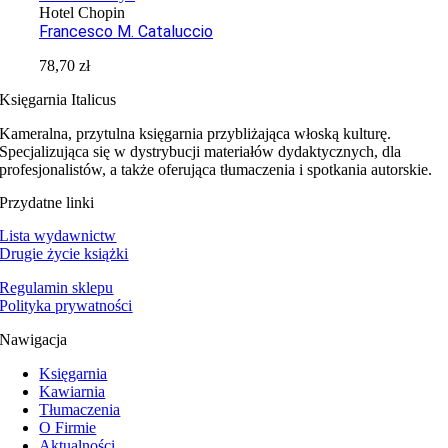
Hotel Chopin
Francesco M. Cataluccio
78,70
zł
Księgarnia Italicus
Kameralna, przytulna księgarnia przybliżająca włoską kulturę.
Specjalizująca się w dystrybucji materiałów dydaktycznych, dla
profesjonalistów, a także oferująca tłumaczenia i spotkania autorskie.
Przydatne linki
Lista wydawnictw
Drugie życie książki
Regulamin sklepu
Polityka prywatności
Nawigacja
Księgarnia
Kawiarnia
Tłumaczenia
O Firmie
Aktualności