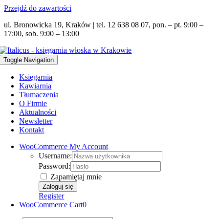
Przejdź do zawartości
ul. Bronowicka 19, Kraków | tel. 12 638 08 07, pon. – pt. 9:00 –
17:00, sob. 9:00 – 13:00
Toggle Navigation
Księgarnia
Kawiarnia
Tłumaczenia
O Firmie
Aktualności
Newsletter
Kontakt
WooCommerce My Account
Username:
Password:
Zapamiętaj mnie
Register
WooCommerce Cart
0