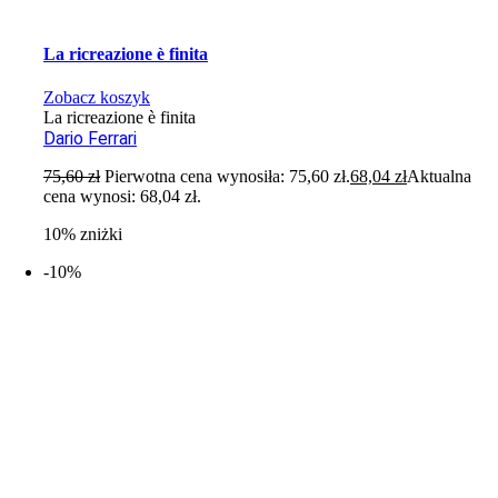
La ricreazione è finita
Zobacz koszyk
La ricreazione è finita
Dario Ferrari
75,60
zł
Pierwotna cena wynosiła: 75,60 zł.
68,04
zł
Aktualna
cena wynosi: 68,04 zł.
10% zniżki
-10%