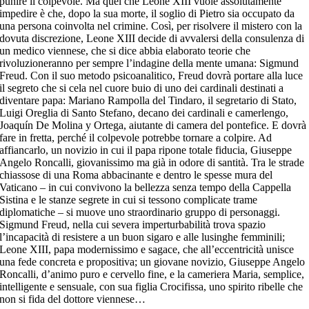
punire il colpevole. Ma quel che Leone XIII vuole assolutamente
impedire è che, dopo la sua morte, il soglio di Pietro sia occupato da
una persona coinvolta nel crimine. Così, per risolvere il mistero con la
dovuta discrezione, Leone XIII decide di avvalersi della consulenza di
un medico viennese, che si dice abbia elaborato teorie che
rivoluzioneranno per sempre l’indagine della mente umana: Sigmund
Freud. Con il suo metodo psicoanalitico, Freud dovrà portare alla luce
il segreto che si cela nel cuore buio di uno dei cardinali destinati a
diventare papa: Mariano Rampolla del Tindaro, il segretario di Stato,
Luigi Oreglia di Santo Stefano, decano dei cardinali e camerlengo,
Joaquín De Molina y Ortega, aiutante di camera del pontefice. E dovrà
fare in fretta, perché il colpevole potrebbe tornare a colpire. Ad
affiancarlo, un novizio in cui il papa ripone totale fiducia, Giuseppe
Angelo Roncalli, giovanissimo ma già in odore di santità. Tra le strade
chiassose di una Roma abbacinante e dentro le spesse mura del
Vaticano – in cui convivono la bellezza senza tempo della Cappella
Sistina e le stanze segrete in cui si tessono complicate trame
diplomatiche – si muove uno straordinario gruppo di personaggi.
Sigmund Freud, nella cui severa imperturbabilità trova spazio
l’incapacità di resistere a un buon sigaro e alle lusinghe femminili;
Leone XIII, papa modernissimo e sagace, che all’eccentricità unisce
una fede concreta e propositiva; un giovane novizio, Giuseppe Angelo
Roncalli, d’animo puro e cervello fine, e la cameriera Maria, semplice,
intelligente e sensuale, con sua figlia Crocifissa, uno spirito ribelle che
non si fida del dottore viennese…