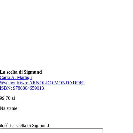
La scelta di Sigmund
Carlo A. Martigli
Wydawnictwo:
ARNOLDO MONDADORI
ISBN:
9788804659013
99,70
zł
Na stanie
ilość La scelta di Sigmund