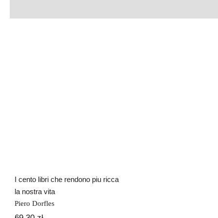
I cento libri che
rendono piu ricca la
nostra vita
La casa delle 
I cento libri che rendono piu ricca
la nostra vita
Piero Dorfles
69,30
zł