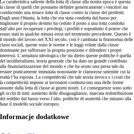
La caratteristica saliente della lotta di classe alla nostra epoca è questa:
la classe di quelli che possiamo definire genericamente i vincitori sta
conducendo una tenace lotta di classe contro la classe dei perdenti.
Dagli anni Ottanta, la lotta che era stata condotta dal basso per
migliorare il proprio destino ha ceduto il posto a una lotta condotta
dall’alto per recuperare i privilegi, i profitti e soprattutto il potere che
erano stati in qualche misura erosi nel trentennio precedente. Questo è
il mondo del lavoro nel XXI secolo, così è cambiata la fisionomia delle
classi sociali, queste sono le norme e le leggi volute dalla classe
dominante per rafforzare la propria posizione e difendere i propri
interessi. L’armatura ideologica che sta dietro queste politiche è quella
del neoliberalismo, teoria generale che ha dato un grande contributo
alla finanziarizzazione del mondo e che ha avuto una presa tale da
restare praticamente immutata nonostante le clamorose smentite cui la
realtà l’ha esposta. La competitività che tale teoria invoca e i costi che
la competitività impone ai lavoratori costituiscono una delle forme
assunte dalla lotta di classe ai giorni nostri. Le conseguenze sono sotto
gli occhi di tutti: aumento delle disuguaglianze, marcata redistribuzione
del reddito dal basso verso l’alto, politiche di austerità che minano alla
base il modello sociale europeo.
Informacje dodatkowe