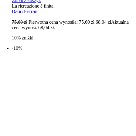
Zobacz koszyk
La ricreazione è finita
Dario Ferrari
75,60
zł
Pierwotna cena wynosiła: 75,60 zł.
68,04
zł
Aktualna
cena wynosi: 68,04 zł.
10% zniżki
-10%