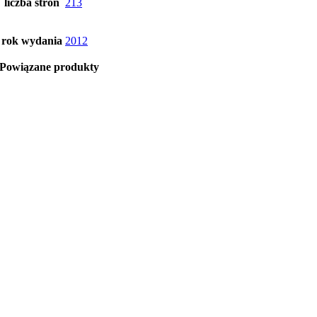
liczba stron
213
rok wydania
2012
Powiązane produkty