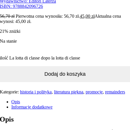
Wydawnictwo:
Editori Laterza
ISBN:
9788842096726
56,70
zł
Pierwotna cena wynosiła: 56,70 zł.
45,00
zł
Aktualna cena
wynosi: 45,00 zł.
21% zniżki
Na stanie
ilość La lotta di classe dopo la lotta di classe
Dodaj do koszyka
Kategorie:
historia i polityka
,
literatura piękna
,
promocje
,
remainders
Opis
Informacje dodatkowe
Opis