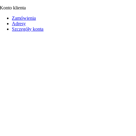
Konto klienta
Zamówienia
Adresy
Szczegóły konta