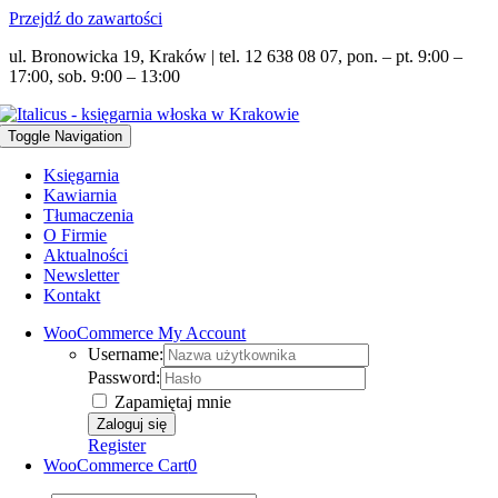
Przejdź do zawartości
ul. Bronowicka 19, Kraków | tel. 12 638 08 07, pon. – pt. 9:00 –
17:00, sob. 9:00 – 13:00
Toggle Navigation
Księgarnia
Kawiarnia
Tłumaczenia
O Firmie
Aktualności
Newsletter
Kontakt
WooCommerce My Account
Username:
Password:
Zapamiętaj mnie
Register
WooCommerce Cart
0