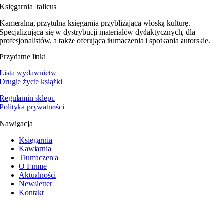
Księgarnia Italicus
Kameralna, przytulna księgarnia przybliżająca włoską kulturę.
Specjalizująca się w dystrybucji materiałów dydaktycznych, dla
profesjonalistów, a także oferująca tłumaczenia i spotkania autorskie.
Przydatne linki
Lista wydawnictw
Drugie życie książki
Regulamin sklepu
Polityka prywatności
Nawigacja
Księgarnia
Kawiarnia
Tłumaczenia
O Firmie
Aktualności
Newsletter
Kontakt