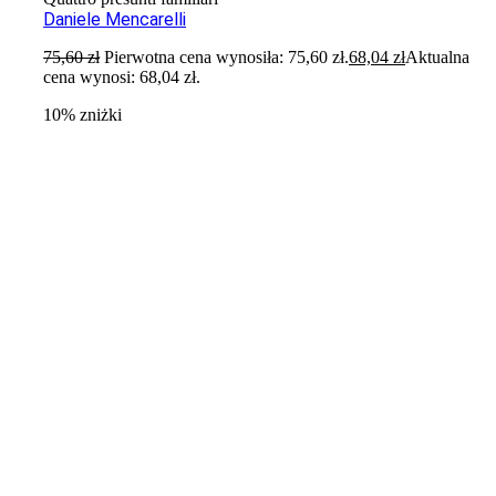
Daniele Mencarelli
75,60
zł
Pierwotna cena wynosiła: 75,60 zł.
68,04
zł
Aktualna
cena wynosi: 68,04 zł.
10% zniżki