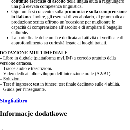
continuo esercizio di ascolto
della lingua aiuta a raggiungere
una più elevata competenza linguistica.
Ogni unità si concentra sulla
pronuncia e sulla comprensione
in italiano
. Inoltre, gli esercizi di vocabolario, di grammatica e
produzione scritta offrono un’occasione per migliorare le
capacità di comprensione all’ascolto e di ampliare il bagaglio
culturale.
La parte finale delle unità è dedicata ad attività di verifica e di
approfondimento su curiosità legate ai luoghi trattati.
DOTAZIONE MULTIMEDIALE
– Libro in digitale (piattaforma myLIM) a corredo gratuito della
versione cartacea.
– Tracce audio e trascrizioni.
– Video dedicati allo sviluppo dell’interazione orale (A2/B1).
– Soluzioni.
– Test d’ingresso; test in itinere; test finale declinato sulle 4 abilità.
– Guida per l’insegnante.
Sfoglialibro
Informacje dodatkowe