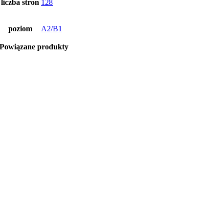
liczba stron
128
poziom
A2/B1
Powiązane produkty