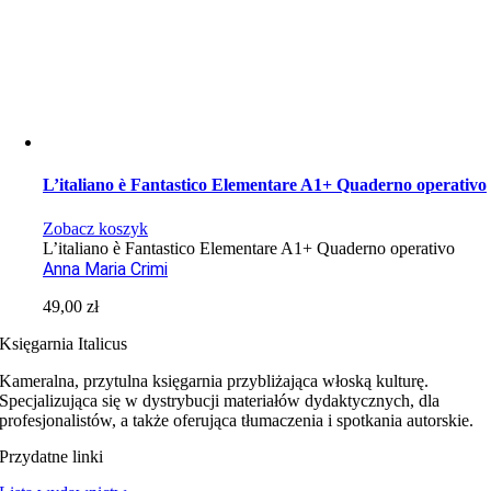
L’italiano è Fantastico Elementare A1+ Quaderno operativo
Zobacz koszyk
L’italiano è Fantastico Elementare A1+ Quaderno operativo
Anna Maria Crimi
49,00
zł
Księgarnia Italicus
Kameralna, przytulna księgarnia przybliżająca włoską kulturę.
Specjalizująca się w dystrybucji materiałów dydaktycznych, dla
profesjonalistów, a także oferująca tłumaczenia i spotkania autorskie.
Przydatne linki