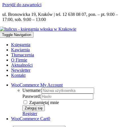
Przejdź do zawartości
ul. Bronowicka 19, Kraków | tel. 12 638 08 07, pon. – pt. 9:00 –
17:00, sob. 9:00 – 13:00
Toggle Navigation
Księgarnia
Kawiarnia
Tłumaczenia
O Firmie
Aktualności
Newsletter
Kontakt
WooCommerce My Account
Username:
Password:
Zapamiętaj mnie
Register
WooCommerce Cart
0