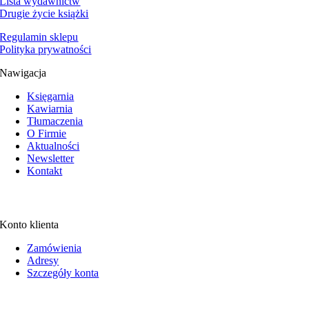
Lista wydawnictw
Drugie życie książki
Regulamin sklepu
Polityka prywatności
Nawigacja
Księgarnia
Kawiarnia
Tłumaczenia
O Firmie
Aktualności
Newsletter
Kontakt
Konto klienta
Zamówienia
Adresy
Szczegóły konta