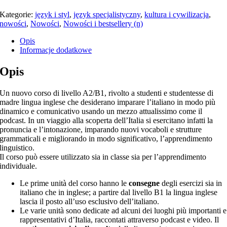
Kategorie:
język i styl
,
język specjalistyczny
,
kultura i cywilizacja
,
nowości
,
Nowości
,
Nowości i bestsellery (n)
Opis
Informacje dodatkowe
Opis
Un nuovo corso di livello A2/B1, rivolto a studenti e studentesse di
madre lingua inglese che desiderano imparare l’italiano in modo più
dinamico e comunicativo usando un mezzo attualissimo come il
podcast. In un viaggio alla scoperta dell’Italia si esercitano infatti la
pronuncia e l’intonazione, imparando nuovi vocaboli e strutture
grammaticali e migliorando in modo significativo, l’apprendimento
linguistico.
Il corso può essere utilizzato sia in classe sia per l’apprendimento
individuale.
Le prime unità del corso hanno le
consegne
degli esercizi sia in
italiano che in inglese; a partire dal livello B1 la lingua inglese
lascia il posto all’uso esclusivo dell’italiano.
Le varie unità sono dedicate ad alcuni dei luoghi più importanti e
rappresentativi d’Italia, raccontati attraverso podcast e video. Il