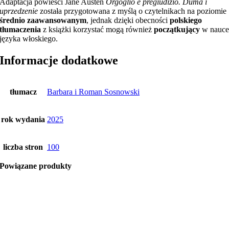
Adaptacja powieści Jane Austen
Orgoglio e pregiudizio. Duma i
uprzedzenie
została przygotowana z myślą o czytelnikach na poziomie
średnio zaawansowanym
, jednak dzięki obecności
polskiego
tłumaczenia
z książki korzystać mogą również
początkujący
w nauc
języka włoskiego.
Informacje dodatkowe
tłumacz
Barbara i Roman Sosnowski
rok wydania
2025
liczba stron
100
Powiązane produkty