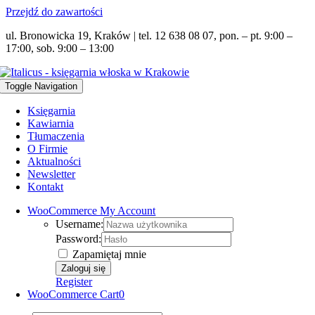
Przejdź do zawartości
ul. Bronowicka 19, Kraków | tel. 12 638 08 07, pon. – pt. 9:00 –
17:00, sob. 9:00 – 13:00
Toggle Navigation
Księgarnia
Kawiarnia
Tłumaczenia
O Firmie
Aktualności
Newsletter
Kontakt
WooCommerce My Account
Username:
Password:
Zapamiętaj mnie
Register
WooCommerce Cart
0