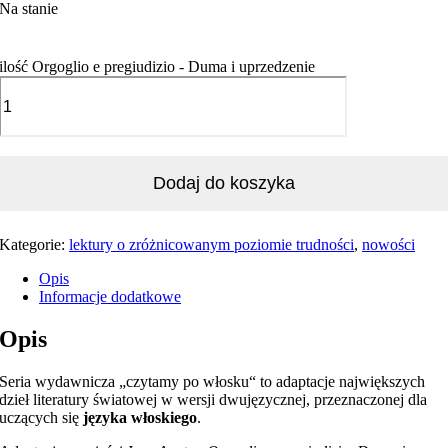
Na stanie
ilość Orgoglio e pregiudizio - Duma i uprzedzenie
Dodaj do koszyka
Kategorie:
lektury o zróżnicowanym poziomie trudności
,
nowości
Opis
Informacje dodatkowe
Opis
Seria wydawnicza „czytamy po włosku“ to adaptacje największych
dzieł literatury światowej w wersji dwujęzycznej, przeznaczonej dla
uczących się
języka włoskiego
.