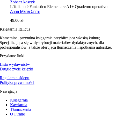
Zobacz koszyk
L’italiano è Fantastico Elementare A1+ Quaderno operativo
Anna Maria Crimi
49,00
zł
Księgarnia Italicus
Kameralna, przytulna księgarnia przybliżająca włoską kulturę.
Specjalizująca się w dystrybucji materiałów dydaktycznych, dla
profesjonalistów, a także oferująca tłumaczenia i spotkania autorskie.
Przydatne linki
Lista wydawnictw
Drugie życie książki
Regulamin sklepu
Polityka prywatności
Nawigacja
Księgarnia
Kawiarnia
Tłumaczenia
O Firmie