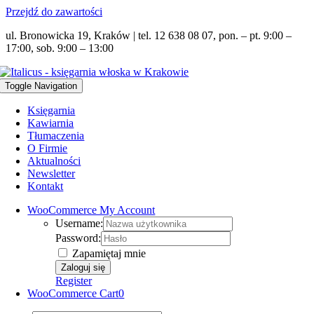
Przejdź do zawartości
ul. Bronowicka 19, Kraków | tel. 12 638 08 07, pon. – pt. 9:00 –
17:00, sob. 9:00 – 13:00
Toggle Navigation
Księgarnia
Kawiarnia
Tłumaczenia
O Firmie
Aktualności
Newsletter
Kontakt
WooCommerce My Account
Username:
Password:
Zapamiętaj mnie
Register
WooCommerce Cart
0