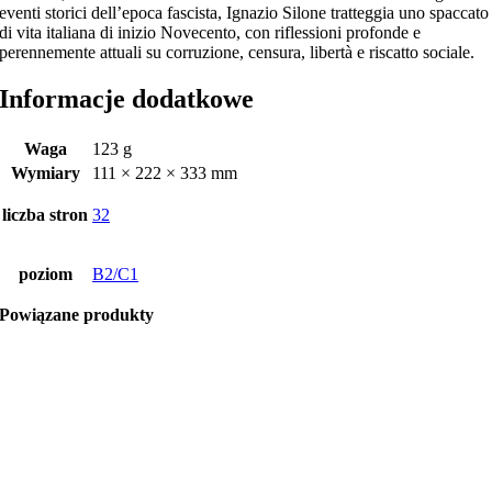
eventi storici dell’epoca fascista, Ignazio Silone tratteggia uno spaccato
di vita italiana di inizio Novecento, con riflessioni profonde e
perennemente attuali su corruzione, censura, libertà e riscatto sociale.
Informacje dodatkowe
Waga
123 g
Wymiary
111 × 222 × 333 mm
liczba stron
32
poziom
B2/C1
Powiązane produkty