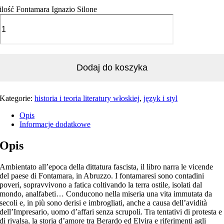
ilość Fontamara Ignazio Silone
Dodaj do koszyka
Kategorie:
historia i teoria literatury włoskiej
,
język i styl
Opis
Informacje dodatkowe
Opis
Ambientato all’epoca della dittatura fascista, il libro narra le vicende
del paese di Fontamara, in Abruzzo. I fontamaresi sono contadini
poveri, sopravvivono a fatica coltivando la terra ostile, isolati dal
mondo, analfabeti… Conducono nella miseria una vita immutata da
secoli e, in più sono derisi e imbrogliati, anche a causa dell’avidità
dell’Impresario, uomo d’affari senza scrupoli. Tra tentativi di protesta e
di rivalsa, la storia d’amore tra Berardo ed Elvira e riferimenti agli