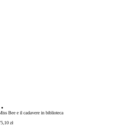
Miss Bee e il cadavere in biblioteca
75,10
zł