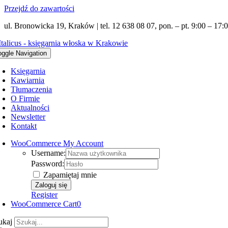
Przejdź do zawartości
ul. Bronowicka 19, Kraków | tel. 12 638 08 07, pon. – pt. 9:00 – 17:0
oggle Navigation
Księgarnia
Kawiarnia
Tłumaczenia
O Firmie
Aktualności
Newsletter
Kontakt
WooCommerce My Account
Username:
Password:
Zapamiętaj mnie
Register
WooCommerce Cart
0
ukaj