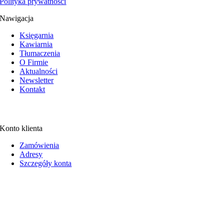
Polityka prywatności
Nawigacja
Księgarnia
Kawiarnia
Tłumaczenia
O Firmie
Aktualności
Newsletter
Kontakt
Konto klienta
Zamówienia
Adresy
Szczegóły konta