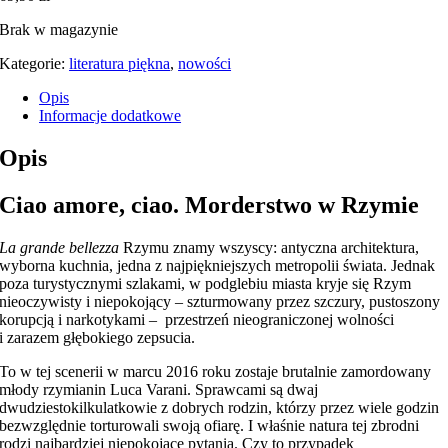
Brak w magazynie
Kategorie:
literatura piękna
,
nowości
Opis
Informacje dodatkowe
Opis
Ciao amore, ciao. Morderstwo w Rzymie
La grande bellezza
Rzymu znamy wszyscy: antyczna architektura,
wyborna kuchnia, jedna z najpiękniejszych metropolii świata. Jednak
poza turystycznymi szlakami, w podglebiu miasta kryje się Rzym
nieoczywisty i niepokojący – szturmowany przez szczury, pustoszony
korupcją i narkotykami – przestrzeń nieograniczonej wolności
i zarazem głębokiego zepsucia.
To w tej scenerii w marcu 2016 roku zostaje brutalnie zamordowany
młody rzymianin Luca Varani. Sprawcami są dwaj
dwudziestokilkulatkowie z dobrych rodzin, którzy przez wiele godzin
bezwzględnie torturowali swoją ofiarę. I właśnie natura tej zbrodni
rodzi najbardziej niepokojące pytania. Czy to przypadek