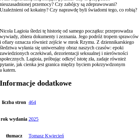
nieuzasadnionej przemocy? Czy zabójcy są zdeprawowani?
Uzależnieni od kokainy? Czy naprawdę byli świadomi tego, co robią?
Nicola Lagioia śledzi tę historię od samego początku: przeprowadza
wywiady, zbiera dokumenty i zeznania. Jego podróż tropem sprawców
i ofiary oznacza również zejście w mrok Rzymu. Z dziennikarskiego
śledztwa wyłania się uniwersalny obraz naszych czasów: epoki
zawiedzionych oczekiwań, dezorientacji seksualnej i nierówności
społecznych. Lagioia, próbując odkryć istotę zła, zadaje również
pytanie, jak cienka jest granica między byciem pokrzywdzonym
a katem.
Informacje dodatkowe
liczba stron
464
rok wydania
2025
tłumacz
Tomasz Kwiecień