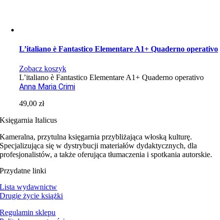
L’italiano è Fantastico Elementare A1+ Quaderno operativo
Zobacz koszyk
L’italiano è Fantastico Elementare A1+ Quaderno operativo
Anna Maria Crimi
49,00
zł
Księgarnia Italicus
Kameralna, przytulna księgarnia przybliżająca włoską kulturę.
Specjalizująca się w dystrybucji materiałów dydaktycznych, dla
profesjonalistów, a także oferująca tłumaczenia i spotkania autorskie.
Przydatne linki
Lista wydawnictw
Drugie życie książki
Regulamin sklepu