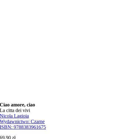
Ciao amore, ciao
La citta dei vivi
Nicola Lagioia
Wydawnictwo:
Czarne
ISBN:
9788383961675
69,90
zł