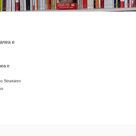
one
 e
va
nea e
o Straniero
so