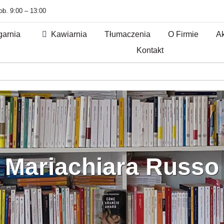
sob. 9:00 – 13:00
garnia
Kawiarnia
Tłumaczenia
O Firmie
Ak
Kontakt
Mariachiara Russo