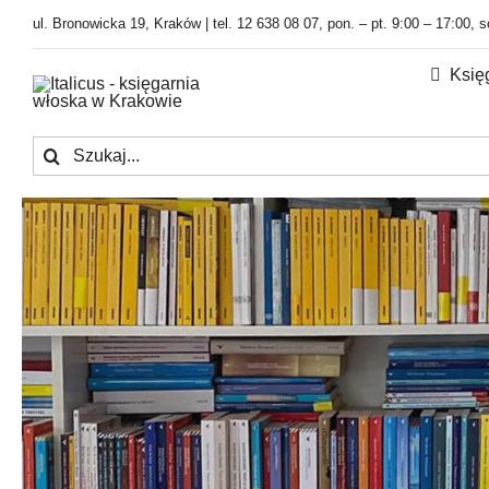
Przejdź
ul. Bronowicka 19, Kraków | tel. 12 638 08 07, pon. – pt. 9:00 – 17:00, 
do
zawartości
Księ
Szukaj