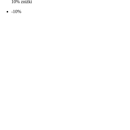
10% zniżki
-10%