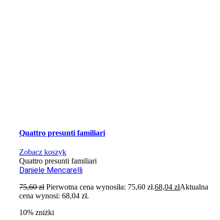
Quattro presunti familiari
Zobacz koszyk
Quattro presunti familiari
Daniele Mencarelli
75,60
zł
Pierwotna cena wynosiła: 75,60 zł.
68,04
zł
Aktualna
cena wynosi: 68,04 zł.
10% zniżki