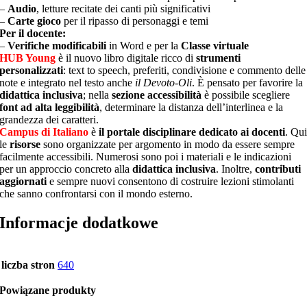
–
Audio
, letture recitate dei canti più significativi
–
Carte gioco
per il ripasso di personaggi e temi
Per il docente:
–
Verifiche modificabili
in Word e per la
Classe virtuale
HUB Young
è il nuovo libro digitale ricco di
strumenti
personalizzati
: text to speech, preferiti, condivisione e commento delle
note e integrato nel testo anche
il Devoto-Oli
. È pensato per favorire la
didattica inclusiva
; nella
sezione accessibilità
è possibile scegliere
font ad alta leggibilità
, determinare la distanza dell’interlinea e la
grandezza dei caratteri.
Campus di Italiano
è
il portale disciplinare dedicato ai docenti
. Qu
le
risorse
sono organizzate per argomento in modo da essere sempre
facilmente accessibili. Numerosi sono poi i materiali e le indicazioni
per un approccio concreto alla
didattica inclusiva
. Inoltre,
contributi
aggiornati
e sempre nuovi consentono di costruire lezioni stimolanti
che sanno confrontarsi con il mondo esterno.
Informacje dodatkowe
liczba stron
640
Powiązane produkty