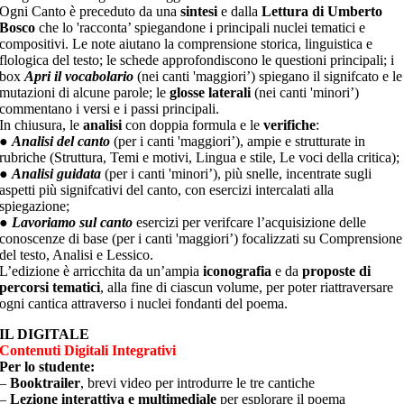
Ogni Canto è preceduto da una
sintesi
e dalla
Lettura di Umberto
Bosco
che lo 'racconta’ spiegandone i principali nuclei tematici e
compositivi. Le note aiutano la comprensione storica, linguistica e
flologica del testo; le schede approfondiscono le questioni principali; i
box
Apri il vocabolario
(nei canti 'maggiori’) spiegano il signifcato e le
mutazioni di alcune parole; le
glosse laterali
(nei canti 'minori’)
commentano i versi e i passi principali.
In chiusura, le
analisi
con doppia formula e le
verifiche
:
●
Analisi del canto
(per i canti 'maggiori’), ampie e strutturate in
rubriche (Struttura, Temi e motivi, Lingua e stile, Le voci della critica);
●
Analisi guidata
(per i canti 'minori’), più snelle, incentrate sugli
aspetti più signifcativi del canto, con esercizi intercalati alla
spiegazione;
●
Lavoriamo sul canto
esercizi per verifcare l’acquisizione delle
conoscenze di base (per i canti 'maggiori’) focalizzati su Comprensione
del testo, Analisi e Lessico.
L’edizione è arricchita da un’ampia
iconografia
e da
proposte di
percorsi tematici
, alla fine di ciascun volume, per poter riattraversare
ogni cantica attraverso i nuclei fondanti del poema.
IL DIGITALE
Contenuti Digitali Integrativi
Per lo studente:
–
Booktrailer
, brevi video per introdurre le tre cantiche
–
Lezione interattiva e multimediale
per esplorare il poema