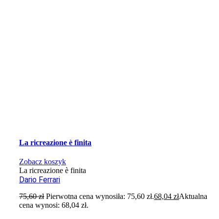
La ricreazione è finita
Zobacz koszyk
La ricreazione è finita
Dario Ferrari
75,60
zł
Pierwotna cena wynosiła: 75,60 zł.
68,04
zł
Aktualna
cena wynosi: 68,04 zł.