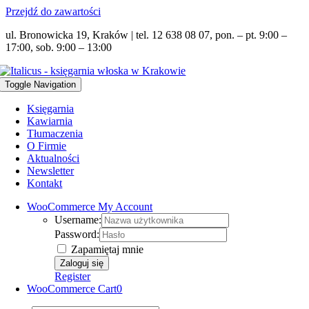
Przejdź do zawartości
ul. Bronowicka 19, Kraków | tel. 12 638 08 07, pon. – pt. 9:00 –
17:00, sob. 9:00 – 13:00
Toggle Navigation
Księgarnia
Kawiarnia
Tłumaczenia
O Firmie
Aktualności
Newsletter
Kontakt
WooCommerce My Account
Username:
Password:
Zapamiętaj mnie
Register
WooCommerce Cart
0