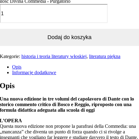
ilość Divina Commedia - Purgatorio
Dodaj do koszyka
Kategorie:
historia i teoria literatury włoskiej
,
literatura piękna
Opis
Informacje dodatkowe
Opis
Una nuova edizione in tre volumi del capolavoro di Dante con lo
storico commento critico di Bosco e Reggio, riproposto con una
formula didattica adeguata alla scuola di oggi
L’OPERA
Questa nuova edizione non propone la parafrasi della Commedia: una
„mancanza” che diventa un punto di forza quando ci si rivolge a
insegnanti che vogliano far leggere e studiare davvero il testo di Dante.