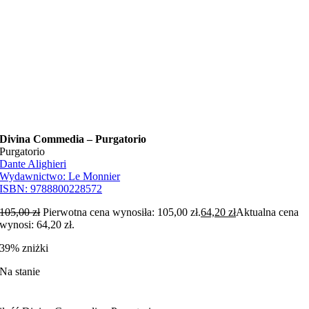
Divina Commedia – Purgatorio
Purgatorio
Dante Alighieri
Wydawnictwo:
Le Monnier
ISBN:
9788800228572
105,00
zł
Pierwotna cena wynosiła: 105,00 zł.
64,20
zł
Aktualna cena
wynosi: 64,20 zł.
39% zniżki
Na stanie