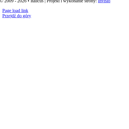
© 2009 - 2026 • Italicus | Projekt i wykonanie strony:
Invisio
Page load link
Przejdź do góry