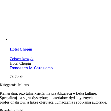
Hotel Chopin
Zobacz koszyk
Hotel Chopin
Francesco M. Cataluccio
78,70
zł
Księgarnia Italicus
Kameralna, przytulna księgarnia przybliżająca włoską kulturę.
Specjalizująca się w dystrybucji materiałów dydaktycznych, dla
profesjonalistów, a także oferująca tłumaczenia i spotkania autorskie.
Przydatne linki