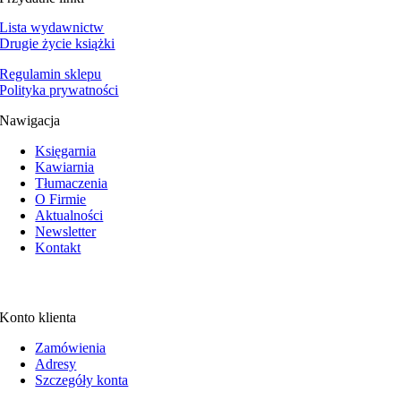
Lista wydawnictw
Drugie życie książki
Regulamin sklepu
Polityka prywatności
Nawigacja
Księgarnia
Kawiarnia
Tłumaczenia
O Firmie
Aktualności
Newsletter
Kontakt
Konto klienta
Zamówienia
Adresy
Szczegóły konta