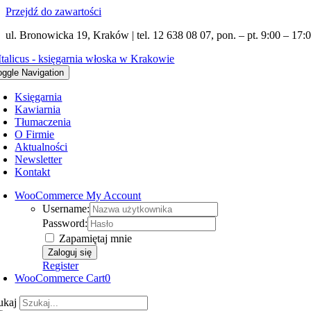
Przejdź do zawartości
ul. Bronowicka 19, Kraków | tel. 12 638 08 07, pon. – pt. 9:00 – 17:0
oggle Navigation
Księgarnia
Kawiarnia
Tłumaczenia
O Firmie
Aktualności
Newsletter
Kontakt
WooCommerce My Account
Username:
Password:
Zapamiętaj mnie
Register
WooCommerce Cart
0
ukaj