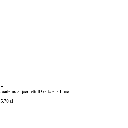
Quaderno a quadretti Il Gatto e la Luna
15,70
zł