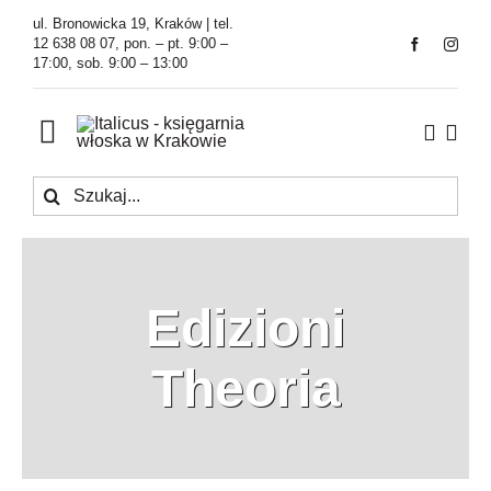
Przejdź
ul. Bronowicka 19, Kraków | tel.
do
12 638 08 07, pon. – pt. 9:00 –
17:00, sob. 9:00 – 13:00
zawartości
Toggle
Navigation
Szukaj
Księgarnia
Kawiarnia
Edizioni
Tłumaczenia
Theoria
O Firmie
Aktualności