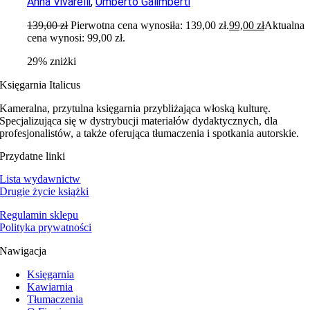
Anna Vivarelli
,
Umberto Galimberti
139,00
zł
Pierwotna cena wynosiła: 139,00 zł.
99,00
zł
Aktualna
cena wynosi: 99,00 zł.
29% zniżki
Księgarnia Italicus
Kameralna, przytulna księgarnia przybliżająca włoską kulturę.
Specjalizująca się w dystrybucji materiałów dydaktycznych, dla
profesjonalistów, a także oferująca tłumaczenia i spotkania autorskie.
Przydatne linki
Lista wydawnictw
Drugie życie książki
Regulamin sklepu
Polityka prywatności
Nawigacja
Księgarnia
Kawiarnia
Tłumaczenia