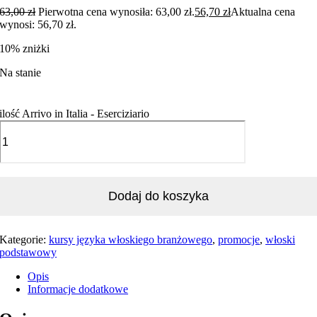
63,00
zł
Pierwotna cena wynosiła: 63,00 zł.
56,70
zł
Aktualna cena
wynosi: 56,70 zł.
10% zniżki
Na stanie
ilość Arrivo in Italia - Eserciziario
Dodaj do koszyka
Kategorie:
kursy języka włoskiego branżowego
,
promocje
,
włoski
podstawowy
Opis
Informacje dodatkowe