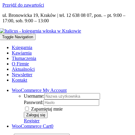
Przejdź do zawartości
ul. Bronowicka 19, Kraków | tel. 12 638 08 07, pon. – pt. 9:00 –
17:00, sob. 9:00 – 13:00
Toggle Navigation
Księgarnia
Kawiarnia
Tłumaczenia
O Firmie
Aktualności
Newsletter
Kontakt
WooCommerce My Account
Username:
Password:
Zapamiętaj mnie
Register
WooCommerce Cart
0