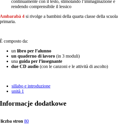
continuamente con il testo, stimolando l’immaginazione e
rendendo comprensibile il lessico
Ambarabà 4
si rivolge a bambini della quarta classe della scuola
primaria.
È composto da:
un
libro per l’alunno
un
quaderno di lavoro
(in 3 moduli)
una
guida per l’insegnante
due CD audio
(con le canzoni e le attività di ascolto)
sillabo e introduzione
unità 1
Informacje dodatkowe
liczba stron
80