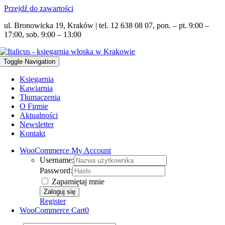
Przejdź do zawartości
ul. Bronowicka 19, Kraków | tel. 12 638 08 07, pon. – pt. 9:00 –
17:00, sob. 9:00 – 13:00
Toggle Navigation
Księgarnia
Kawiarnia
Tłumaczenia
O Firmie
Aktualności
Newsletter
Kontakt
WooCommerce My Account
Username:
Password:
Zapamiętaj mnie
Register
WooCommerce Cart
0