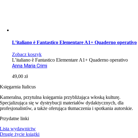
L’italiano è Fantastico Elementare A1+ Quaderno operativo
Zobacz koszyk
L’italiano è Fantastico Elementare A1+ Quaderno operativo
Anna Maria Crimi
49,00
zł
Księgarnia Italicus
Kameralna, przytulna księgarnia przybliżająca włoską kulturę.
Specjalizująca się w dystrybucji materiałów dydaktycznych, dla
profesjonalistów, a także oferująca tłumaczenia i spotkania autorskie.
Przydatne linki
Lista wydawnictw
Drugie życie książki