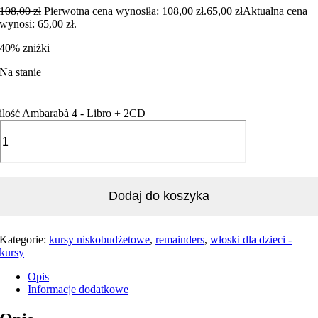
108,00
zł
Pierwotna cena wynosiła: 108,00 zł.
65,00
zł
Aktualna cena
wynosi: 65,00 zł.
40% zniżki
Na stanie
ilość Ambarabà 4 - Libro + 2CD
Dodaj do koszyka
Kategorie:
kursy niskobudżetowe
,
remainders
,
włoski dla dzieci -
kursy
Opis
Informacje dodatkowe