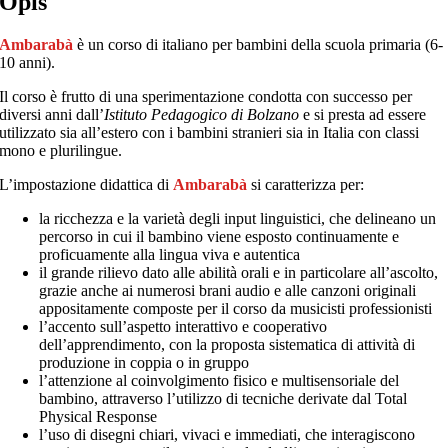
Opis
Ambarabà
è un corso di italiano per bambini della scuola primaria (6-
10 anni).
Il corso è frutto di una sperimentazione condotta con successo per
diversi anni dall’
Istituto Pedagogico di Bolzano
e si presta ad essere
utilizzato sia all’estero con i bambini stranieri sia in Italia con classi
mono e plurilingue.
L’impostazione didattica di
Ambarabà
si caratterizza per:
la ricchezza e la varietà degli input linguistici, che delineano un
percorso in cui il bambino viene esposto continuamente e
proficuamente alla lingua viva e autentica
il grande rilievo dato alle abilità orali e in particolare all’ascolto,
grazie anche ai numerosi brani audio e alle canzoni originali
appositamente composte per il corso da musicisti professionisti
l’accento sull’aspetto interattivo e cooperativo
dell’apprendimento, con la proposta sistematica di attività di
produzione in coppia o in gruppo
l’attenzione al coinvolgimento fisico e multisensoriale del
bambino, attraverso l’utilizzo di tecniche derivate dal Total
Physical Response
l’uso di disegni chiari, vivaci e immediati, che interagiscono