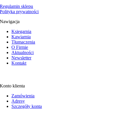
Regulamin sklepu
Polityka prywatności
Nawigacja
Księgarnia
Kawiarnia
Tłumaczenia
O Firmie
Aktualności
Newsletter
Kontakt
Konto klienta
Zamówienia
Adresy
Szczegóły konta