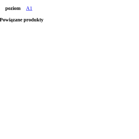
poziom
A1
Powiązane produkty