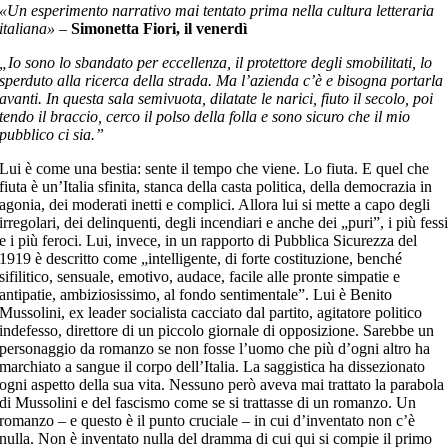
«Un esperimento narrativo mai tentato prima nella cultura letteraria
italiana»
–
Simonetta Fiori, il venerdì
„Io sono lo sbandato per eccellenza, il protettore degli smobilitati, lo
sperduto alla ricerca della strada. Ma l’azienda c’è e bisogna portarla
avanti. In questa sala semivuota, dilatate le narici, fiuto il secolo, poi
tendo il braccio, cerco il polso della folla e sono sicuro che il mio
pubblico ci sia.”
Lui è come una bestia: sente il tempo che viene. Lo fiuta. E quel che
fiuta è un’Italia sfinita, stanca della casta politica, della democrazia in
agonia, dei moderati inetti e complici. Allora lui si mette a capo degli
irregolari, dei delinquenti, degli incendiari e anche dei „puri”, i più fess
e i più feroci. Lui, invece, in un rapporto di Pubblica Sicurezza del
1919 è descritto come „intelligente, di forte costituzione, benché
sifilitico, sensuale, emotivo, audace, facile alle pronte simpatie e
antipatie, ambiziosissimo, al fondo sentimentale”. Lui è Benito
Mussolini, ex leader socialista cacciato dal partito, agitatore politico
indefesso, direttore di un piccolo giornale di opposizione. Sarebbe un
personaggio da romanzo se non fosse l’uomo che più d’ogni altro ha
marchiato a sangue il corpo dell’Italia. La saggistica ha dissezionato
ogni aspetto della sua vita. Nessuno però aveva mai trattato la parabola
di Mussolini e del fascismo come se si trattasse di un romanzo. Un
romanzo – e questo è il punto cruciale – in cui d’inventato non c’è
nulla. Non è inventato nulla del dramma di cui qui si compie il primo