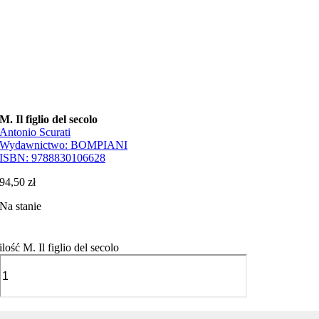
M. Il figlio del secolo
Antonio Scurati
Wydawnictwo:
BOMPIANI
ISBN:
9788830106628
94,50
zł
Na stanie
ilość M. Il figlio del secolo