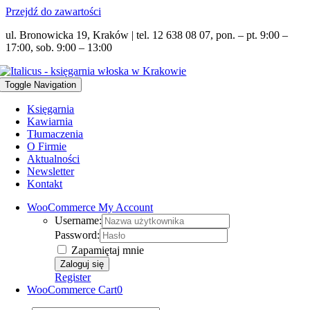
Przejdź do zawartości
ul. Bronowicka 19, Kraków | tel. 12 638 08 07, pon. – pt. 9:00 –
17:00, sob. 9:00 – 13:00
Toggle Navigation
Księgarnia
Kawiarnia
Tłumaczenia
O Firmie
Aktualności
Newsletter
Kontakt
WooCommerce My Account
Username:
Password:
Zapamiętaj mnie
Register
WooCommerce Cart
0