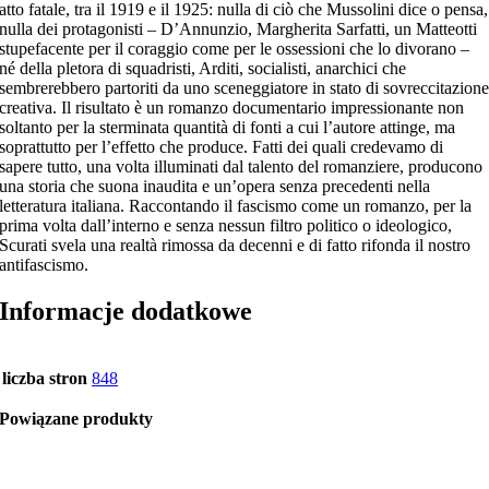
atto fatale, tra il 1919 e il 1925: nulla di ciò che Mussolini dice o pensa,
nulla dei protagonisti – D’Annunzio, Margherita Sarfatti, un Matteotti
stupefacente per il coraggio come per le ossessioni che lo divorano –
né della pletora di squadristi, Arditi, socialisti, anarchici che
sembrerebbero partoriti da uno sceneggiatore in stato di sovreccitazion
creativa. Il risultato è un romanzo documentario impressionante non
soltanto per la sterminata quantità di fonti a cui l’autore attinge, ma
soprattutto per l’effetto che produce. Fatti dei quali credevamo di
sapere tutto, una volta illuminati dal talento del romanziere, producono
una storia che suona inaudita e un’opera senza precedenti nella
letteratura italiana. Raccontando il fascismo come un romanzo, per la
prima volta dall’interno e senza nessun filtro politico o ideologico,
Scurati svela una realtà rimossa da decenni e di fatto rifonda il nostro
antifascismo.
Informacje dodatkowe
liczba stron
848
Powiązane produkty