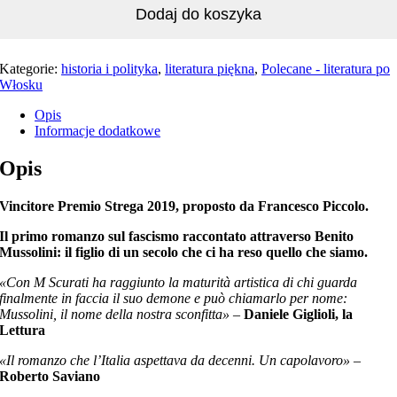
Dodaj do koszyka
Kategorie:
historia i polityka
,
literatura piękna
,
Polecane - literatura po
Włosku
Opis
Informacje dodatkowe
Opis
Vincitore Premio Strega 2019, proposto da Francesco Piccolo.
Il primo romanzo sul fascismo raccontato attraverso Benito
Mussolini: il figlio di un secolo che ci ha reso quello che siamo.
«Con M Scurati ha raggiunto la maturità artistica di chi guarda
finalmente in faccia il suo demone e può chiamarlo per nome:
Mussolini, il nome della nostra sconfitta»
–
Daniele Giglioli, la
Lettura
«Il romanzo che l’Italia aspettava da decenni. Un capolavoro»
–
Roberto Saviano