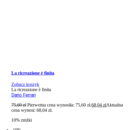
La ricreazione è finita
Zobacz koszyk
La ricreazione è finita
Dario Ferrari
75,60
zł
Pierwotna cena wynosiła: 75,60 zł.
68,04
zł
Aktualna
cena wynosi: 68,04 zł.
10% zniżki
-10%