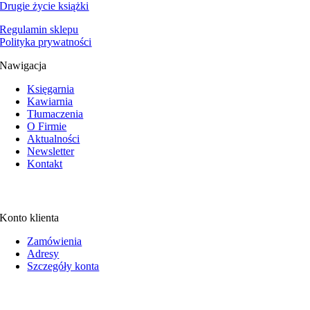
Drugie życie książki
Regulamin sklepu
Polityka prywatności
Nawigacja
Księgarnia
Kawiarnia
Tłumaczenia
O Firmie
Aktualności
Newsletter
Kontakt
Konto klienta
Zamówienia
Adresy
Szczegóły konta