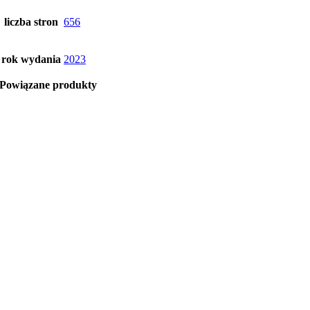
liczba stron
656
rok wydania
2023
Powiązane produkty