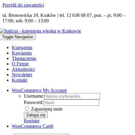
Przejdź do zawartości
ul. Bronowicka 19, Kraków | tel. 12 638 08 07, pon. – pt. 9:00 –
17:00, sob. 9:00 – 13:00
Toggle Navigation
Księgarnia
Kawiarnia
Tłumaczenia
O Firmie
Aktualności
Newsletter
Kontakt
WooCommerce My Account
Username:
Password:
Zapamiętaj mnie
Register
WooCommerce Cart
0