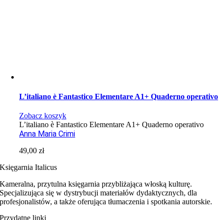
L’italiano è Fantastico Elementare A1+ Quaderno operativo
Zobacz koszyk
L’italiano è Fantastico Elementare A1+ Quaderno operativo
Anna Maria Crimi
49,00
zł
Księgarnia Italicus
Kameralna, przytulna księgarnia przybliżająca włoską kulturę.
Specjalizująca się w dystrybucji materiałów dydaktycznych, dla
profesjonalistów, a także oferująca tłumaczenia i spotkania autorskie.
Przydatne linki