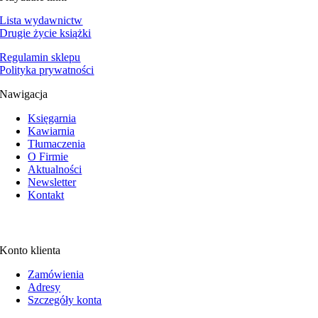
Lista wydawnictw
Drugie życie książki
Regulamin sklepu
Polityka prywatności
Nawigacja
Księgarnia
Kawiarnia
Tłumaczenia
O Firmie
Aktualności
Newsletter
Kontakt
Konto klienta
Zamówienia
Adresy
Szczegóły konta