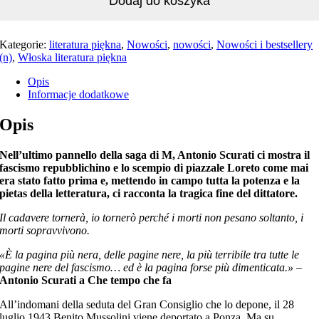
Dodaj do koszyka
Kategorie:
literatura piękna
,
Nowości
,
nowości
,
Nowości i bestsellery
(n)
,
Włoska literatura piękna
Opis
Informacje dodatkowe
Opis
Nell’ultimo pannello della saga di M, Antonio Scurati ci mostra il
fascismo repubblichino e lo scempio di piazzale Loreto come mai
era stato fatto prima e, mettendo in campo tutta la potenza e la
pietas della letteratura, ci racconta la tragica fine del dittatore.
Il cadavere tornerà, io tornerò perché i morti non pesano soltanto, i
morti sopravvivono.
«È la pagina più nera, delle pagine nere, la più terribile tra tutte le
pagine nere del fascismo… ed è la pagina forse più dimenticata.»
–
Antonio Scurati a Che tempo che fa
All’indomani della seduta del Gran Consiglio che lo depone, il 28
luglio 1943 Benito Mussolini viene deportato a Ponza. Ma su