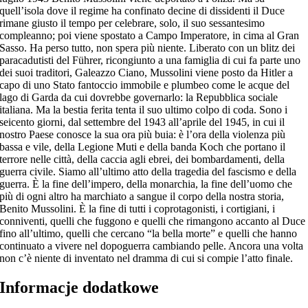
quell’isola dove il regime ha confinato decine di dissidenti il Duce
rimane giusto il tempo per celebrare, solo, il suo sessantesimo
compleanno; poi viene spostato a Campo Imperatore, in cima al Gran
Sasso. Ha perso tutto, non spera più niente. Liberato con un blitz dei
paracadutisti del Führer, ricongiunto a una famiglia di cui fa parte uno
dei suoi traditori, Galeazzo Ciano, Mussolini viene posto da Hitler a
capo di uno Stato fantoccio immobile e plumbeo come le acque del
lago di Garda da cui dovrebbe governarlo: la Repubblica sociale
italiana. Ma la bestia ferita tenta il suo ultimo colpo di coda. Sono i
seicento giorni, dal settembre del 1943 all’aprile del 1945, in cui il
nostro Paese conosce la sua ora più buia: è l’ora della violenza più
bassa e vile, della Legione Muti e della banda Koch che portano il
terrore nelle città, della caccia agli ebrei, dei bombardamenti, della
guerra civile. Siamo all’ultimo atto della tragedia del fascismo e della
guerra. È la fine dell’impero, della monarchia, la fine dell’uomo che
più di ogni altro ha marchiato a sangue il corpo della nostra storia,
Benito Mussolini. È la fine di tutti i coprotagonisti, i cortigiani, i
conniventi, quelli che fuggono e quelli che rimangono accanto al Duce
fino all’ultimo, quelli che cercano “la bella morte” e quelli che hanno
continuato a vivere nel dopoguerra cambiando pelle. Ancora una volta
non c’è niente di inventato nel dramma di cui si compie l’atto finale.
Informacje dodatkowe