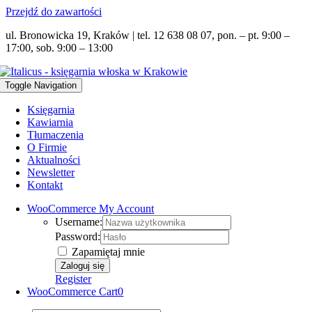
Przejdź do zawartości
ul. Bronowicka 19, Kraków | tel. 12 638 08 07, pon. – pt. 9:00 –
17:00, sob. 9:00 – 13:00
Toggle Navigation
Księgarnia
Kawiarnia
Tłumaczenia
O Firmie
Aktualności
Newsletter
Kontakt
WooCommerce My Account
Username:
Password:
Zapamiętaj mnie
Register
WooCommerce Cart
0