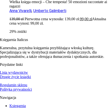
Wielka księga emocji – Che tempesta! 50 emozioni raccontate ai
ragazzi
Anna Vivarelli
,
Umberto Galimberti
139,00
zł
Pierwotna cena wynosiła: 139,00 zł.
99,00
zł
Aktualna
cena wynosi: 99,00 zł.
29% zniżki
Księgarnia Italicus
Kameralna, przytulna księgarnia przybliżająca włoską kulturę.
Specjalizująca się w dystrybucji materiałów dydaktycznych, dla
profesjonalistów, a także oferująca tłumaczenia i spotkania autorskie.
Przydatne linki
Lista wydawnictw
Drugie życie książki
Regulamin sklepu
Polityka prywatności
Nawigacja
Księgarnia