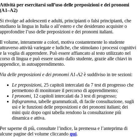
Attività per esercitarsi sull’uso delle preposizioni e dei pronomi
(A1–A2)
Si rivolge ad adolescenti e adulti, principianti o falsi principianti, che
studiano la lingua in Italia o all’estero e che desiderano acquisire o
approfondire l’uso delle preposizioni e dei pronomi italiani.
Il volume, interamente a colori, motiva costantemente lo studente
attraverso attività variegate e ludiche, che stimolano i processi cognitivi
e la voglia di apprendere. Può essere affiancato al testo utilizzato nel
corso di lingua e può essere usato dallo studente, grazie alle chiavi in
appendice, in autoapprendimento.
Via delle preposizioni e dei pronomi A1-A2
è suddiviso in tre sezioni:
Le preposizioni
, 25 capitoli intercalati da 7 test di progresso che
permettono di monitorare il percorso di apprendimento;
I pronomi,
12 capitoli intercalati da 3 test di progresso;
Infogramma
, tabelle grammaticali, di facile consultazione, sugli
usi e le funzioni delle preposizioni e dei pronomi italiani; dei
mini quiz dopo ogni tabella rendono la consultazione più
dinamica e attiva.
Per saperne di più, consultate l’indice, la premessa e l’anteprima di
alcune pagine del volume cliccando
qui
.