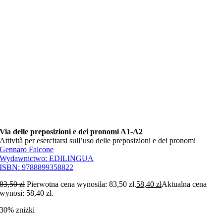
Via delle preposizioni e dei pronomi A1-A2
Attività per esercitarsi sull’uso delle preposizioni e dei pronomi
Gennaro Falcone
Wydawnictwo:
EDILINGUA
ISBN:
9788899358822
83,50
zł
Pierwotna cena wynosiła: 83,50 zł.
58,40
zł
Aktualna cena
wynosi: 58,40 zł.
30% zniżki