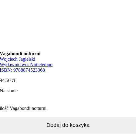
Vagabondi notturni
Wojciech Jagielski
Wydawnictwo:
Nottetempo
ISBN:
9788874523368
94,50
zł
Na stanie
ilość Vagabondi notturni
Dodaj do koszyka