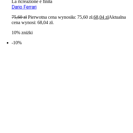
La ricreazione è finita
Dario Ferrari
75,60
zł
Pierwotna cena wynosiła: 75,60 zł.
68,04
zł
Aktualna
cena wynosi: 68,04 zł.
10% zniżki
-10%