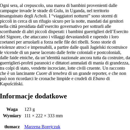
Ogni sera, al crepuscolo, una marea di bambini provenienti dalle
campagne invade le strade di Gulu, in Uganda, nel territorio
insanguinato degli Acholi. I “viaggiatori notturni” sono stormi di
piccoli in cerca di un rifugio sicuro per la notte, mandati dai genitori
nella città presidiata dall’esercito governativo per sottrarli alle
scorribande di altri piccoli disperati: i bambini guerriglieri dell’Esercito
del Signore, che attaccano i villaggi devastandoli e rapendo i loro
coetanei per arruolarli a forza nelle file dei ribelli. Sono storie di
violenze atroci e impensabili, a partire dalle quali Jagielski ricostruisce
le vicende di un paese lacerato dalle ferite coloniali e postcoloniali,
dalle faide etniche, da un’identità nazionale ancora tutta da costruire, d
guerriglieri-profeti paranoici e dittatori ammalati di mania di grandezza,
tra colpi di stato, vendette incrociate, lotte civili cruente. Un racconto
che è un lancinante
Cuore di tenebra
di un grande reporter, e che non
può non ricordarci le cronache limpide e crudeli di
Ebano
di
Kapuściński.
Informacje dodatkowe
Waga
123 g
Wymiary
111 × 222 × 333 mm
tłumacz
Marzena Borejczuk