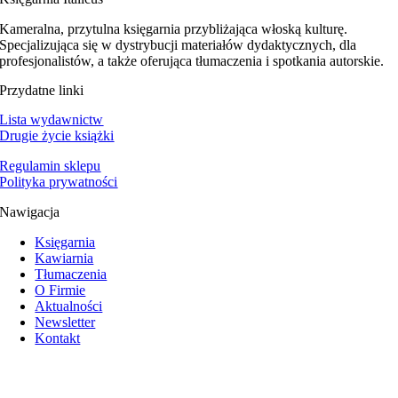
Kameralna, przytulna księgarnia przybliżająca włoską kulturę.
Specjalizująca się w dystrybucji materiałów dydaktycznych, dla
profesjonalistów, a także oferująca tłumaczenia i spotkania autorskie.
Przydatne linki
Lista wydawnictw
Drugie życie książki
Regulamin sklepu
Polityka prywatności
Nawigacja
Księgarnia
Kawiarnia
Tłumaczenia
O Firmie
Aktualności
Newsletter
Kontakt