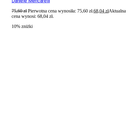
Daniele Mencarelli
75,60
zł
Pierwotna cena wynosiła: 75,60 zł.
68,04
zł
Aktualna
cena wynosi: 68,04 zł.
10% zniżki