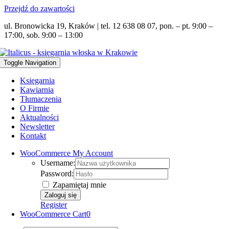
Przejdź do zawartości
ul. Bronowicka 19, Kraków | tel. 12 638 08 07, pon. – pt. 9:00 –
17:00, sob. 9:00 – 13:00
Toggle Navigation
Księgarnia
Kawiarnia
Tłumaczenia
O Firmie
Aktualności
Newsletter
Kontakt
WooCommerce My Account
Username:
Password:
Zapamiętaj mnie
Register
WooCommerce Cart
0