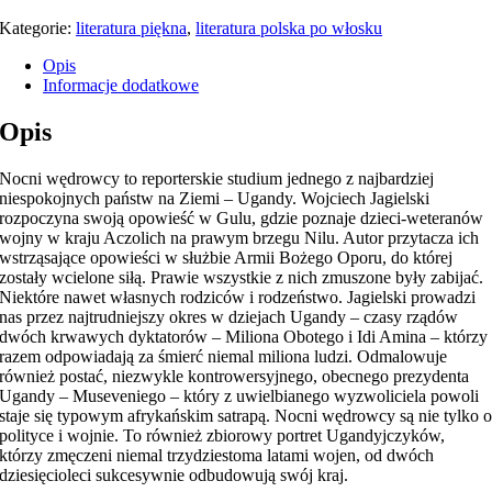
Kategorie:
literatura piękna
,
literatura polska po włosku
Opis
Informacje dodatkowe
Opis
Nocni wędrowcy to reporterskie studium jednego z najbardziej
niespokojnych państw na Ziemi – Ugandy. Wojciech Jagielski
rozpoczyna swoją opowieść w Gulu, gdzie poznaje dzieci-weteranów
wojny w kraju Aczolich na prawym brzegu Nilu. Autor przytacza ich
wstrząsające opowieści w służbie Armii Bożego Oporu, do której
zostały wcielone siłą. Prawie wszystkie z nich zmuszone były zabijać.
Niektóre nawet własnych rodziców i rodzeństwo. Jagielski prowadzi
nas przez najtrudniejszy okres w dziejach Ugandy – czasy rządów
dwóch krwawych dyktatorów – Miliona Obotego i Idi Amina – którzy
razem odpowiadają za śmierć niemal miliona ludzi. Odmalowuje
również postać, niezwykle kontrowersyjnego, obecnego prezydenta
Ugandy – Museveniego – który z uwielbianego wyzwoliciela powoli
staje się typowym afrykańskim satrapą. Nocni wędrowcy są nie tylko 
polityce i wojnie. To również zbiorowy portret Ugandyjczyków,
którzy zmęczeni niemal trzydziestoma latami wojen, od dwóch
dziesięcioleci sukcesywnie odbudowują swój kraj.