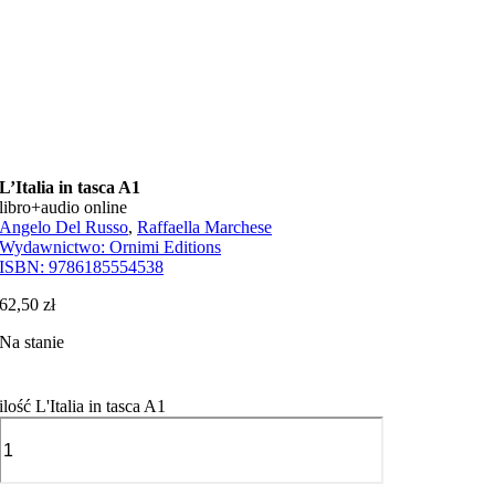
L’Italia in tasca A1
libro+audio online
Angelo Del Russo
,
Raffaella Marchese
Wydawnictwo:
Ornimi Editions
ISBN:
9786185554538
62,50
zł
Na stanie
ilość L'Italia in tasca A1