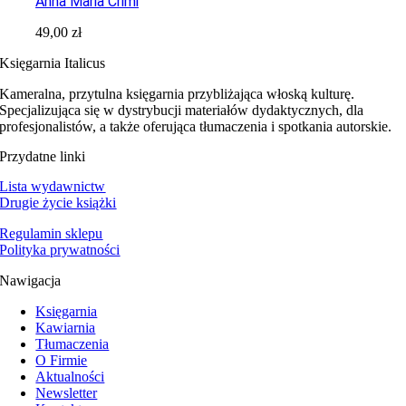
Anna Maria Crimi
49,00
zł
Księgarnia Italicus
Kameralna, przytulna księgarnia przybliżająca włoską kulturę.
Specjalizująca się w dystrybucji materiałów dydaktycznych, dla
profesjonalistów, a także oferująca tłumaczenia i spotkania autorskie.
Przydatne linki
Lista wydawnictw
Drugie życie książki
Regulamin sklepu
Polityka prywatności
Nawigacja
Księgarnia
Kawiarnia
Tłumaczenia
O Firmie
Aktualności
Newsletter