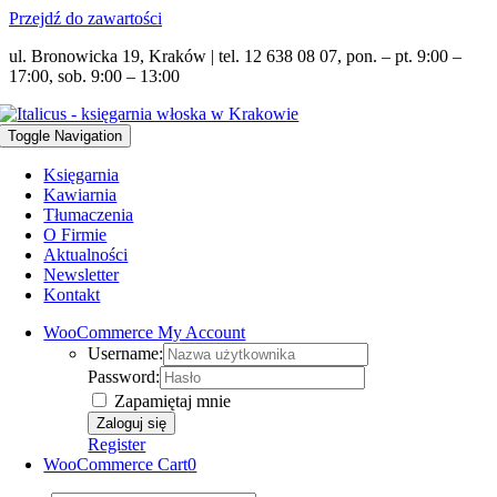
Przejdź do zawartości
ul. Bronowicka 19, Kraków | tel. 12 638 08 07, pon. – pt. 9:00 –
17:00, sob. 9:00 – 13:00
Toggle Navigation
Księgarnia
Kawiarnia
Tłumaczenia
O Firmie
Aktualności
Newsletter
Kontakt
WooCommerce My Account
Username:
Password:
Zapamiętaj mnie
Register
WooCommerce Cart
0