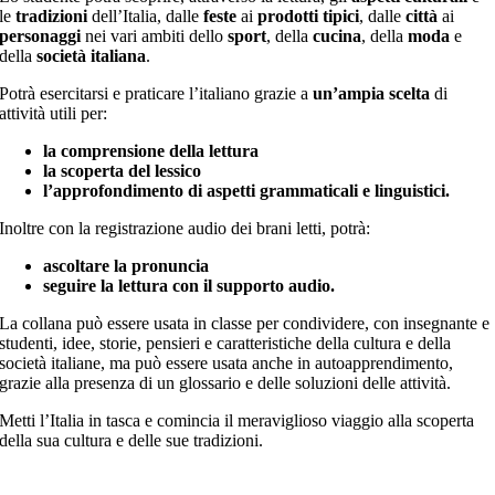
le
tradizioni
dell’Italia, dalle
feste
ai
prodotti tipici
, dalle
città
ai
personaggi
nei vari ambiti dello
sport
, della
cucina
, della
moda
e
della
società italiana
.
Potrà esercitarsi e praticare l’italiano grazie a
un’ampia scelta
di
attività utili per:
la comprensione della lettura
la scoperta del lessico
l’approfondimento di aspetti grammaticali e linguistici.
Inoltre con la registrazione audio dei brani letti, potrà:
ascoltare la pronuncia
seguire la lettura con il supporto audio.
La collana può essere usata in classe per condividere, con insegnante e
studenti, idee, storie, pensieri e caratteristiche della cultura e della
società italiane, ma può essere usata anche in autoapprendimento,
grazie alla presenza di un glossario e delle soluzioni delle attività.
Metti l’Italia in tasca e comincia il meraviglioso viaggio alla scoperta
della sua cultura e delle sue tradizioni.