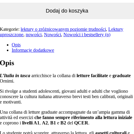
Dodaj do koszyka
Kategorie:
lektury o zróżnicowanym poziomie trudności
,
Lektury
uproszczone
,
nowości
,
Nowości
,
Nowości i bestsellery (n)
Opis
Informacje dodatkowe
Opis
L’Italia in tasca
arricchisce la collana di
letture facilitate
e
graduate
Ornimi.
Si rivolge a studenti adolescenti, giovani adulti e adulti che vogliono
conoscere la cultura italiana attraverso brevi testi ben calibrati, originali
e motivanti.
Una collana di letture graduate accompagnate da un’ampia gamma di
attività ed esercizi
che fanno sempre riferimento alla lettura iniziale
e coprono i
livelli A1
,
A2
,
B1
e
B2
del
QCER
.
Lo studente potrà scoprire, attraverso la lettura, gli
aspetti culturali
e