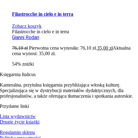
Filastrocche in cielo e in terra
Zobacz koszyk
Filastrocche in cielo e in terra
Gianni Rodari
76,10
zł
Pierwotna cena wynosiła: 76,10 zł.
35,00
zł
Aktualna
cena wynosi: 35,00 zł.
54% zniżki
Księgarnia Italicus
Kameralna, przytulna księgarnia przybliżająca włoską kulturę.
Specjalizująca się w dystrybucji materiałów dydaktycznych, dla
profesjonalistów, a także oferująca tłumaczenia i spotkania autorskie.
Przydatne linki
Lista wydawnictw
Drugie życie książki
Regulamin sklepu
Polityka prywatności