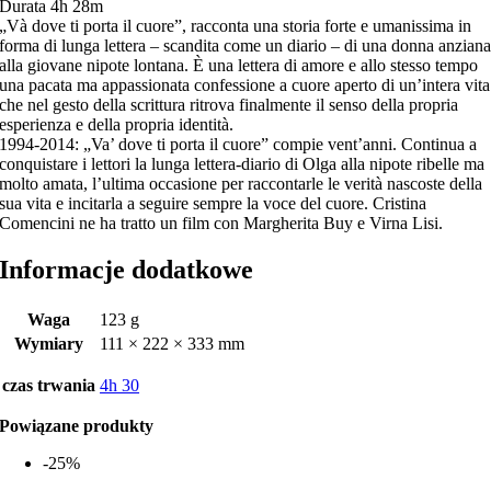
Durata 4h 28m
„Và dove ti porta il cuore”, racconta una storia forte e umanissima in
forma di lunga lettera – scandita come un diario – di una donna anzian
alla giovane nipote lontana. È una lettera di amore e allo stesso tempo
una pacata ma appassionata confessione a cuore aperto di un’intera vita
che nel gesto della scrittura ritrova finalmente il senso della propria
esperienza e della propria identità.
1994-2014: „Va’ dove ti porta il cuore” compie vent’anni. Continua a
conquistare i lettori la lunga lettera-diario di Olga alla nipote ribelle ma
molto amata, l’ultima occasione per raccontarle le verità nascoste della
sua vita e incitarla a seguire sempre la voce del cuore. Cristina
Comencini ne ha tratto un film con Margherita Buy e Virna Lisi.
Informacje dodatkowe
Waga
123 g
Wymiary
111 × 222 × 333 mm
czas trwania
4h 30
Powiązane produkty
-25%