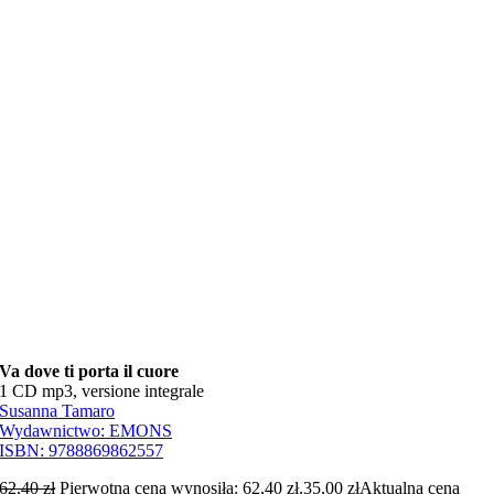
Va dove ti porta il cuore
1 CD mp3, versione integrale
Susanna Tamaro
Wydawnictwo:
EMONS
ISBN:
9788869862557
62,40
zł
Pierwotna cena wynosiła: 62,40 zł.
35,00
zł
Aktualna cena