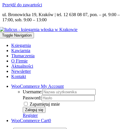
Przejdź do zawartości
ul. Bronowicka 19, Kraków | tel. 12 638 08 07, pon. – pt. 9:00 –
17:00, sob. 9:00 – 13:00
Toggle Navigation
Księgarnia
Kawiarnia
Tłumaczenia
O Firmie
Aktualności
Newsletter
Kontakt
WooCommerce My Account
Username:
Password:
Zapamiętaj mnie
Register
WooCommerce Cart
0