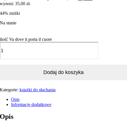
wynosi: 35,00 zł.
44% zniżki
Na stanie
ilość Va dove ti porta il cuore
Dodaj do koszyka
Kategorie:
książki do słuchania
Opis
Informacje dodatkowe
Opis