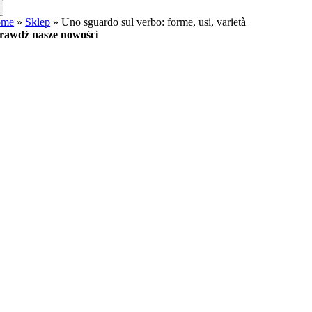
ome
»
Sklep
»
Uno sguardo sul verbo: forme, usi, varietà
rawdź nasze nowości