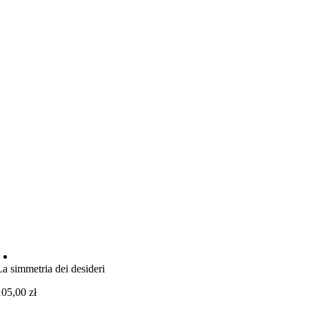
La simmetria dei desideri
105,00
zł