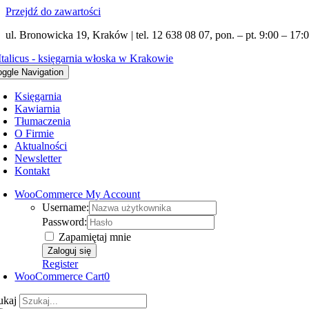
Przejdź do zawartości
ul. Bronowicka 19, Kraków | tel. 12 638 08 07, pon. – pt. 9:00 – 17:0
oggle Navigation
Księgarnia
Kawiarnia
Tłumaczenia
O Firmie
Aktualności
Newsletter
Kontakt
WooCommerce My Account
Username:
Password:
Zapamiętaj mnie
Register
WooCommerce Cart
0
ukaj