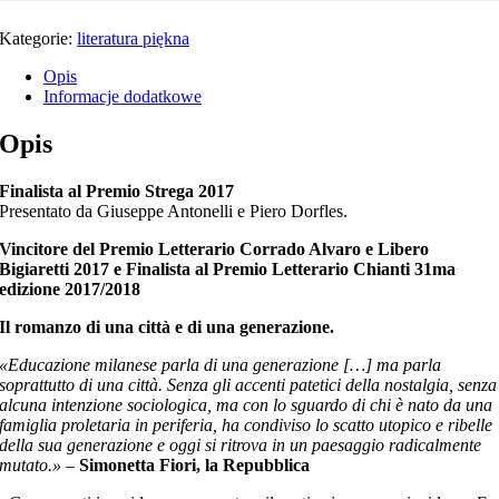
Kategorie:
literatura piękna
Opis
Informacje dodatkowe
Opis
Finalista al Premio Strega 2017
Presentato da Giuseppe Antonelli e Piero Dorfles.
Vincitore del Premio Letterario Corrado Alvaro e Libero
Bigiaretti 2017 e Finalista al Premio Letterario Chianti 31ma
edizione 2017/2018
Il romanzo di una città e di una generazione.
«Educazione milanese parla di una generazione […] ma parla
soprattutto di una città. Senza gli accenti patetici della nostalgia, senza
alcuna intenzione sociologica, ma con lo sguardo di chi è nato da una
famiglia proletaria in periferia, ha condiviso lo scatto utopico e ribelle
della sua generazione e oggi si ritrova in un paesaggio radicalmente
mutato.»
–
Simonetta Fiori, la Repubblica