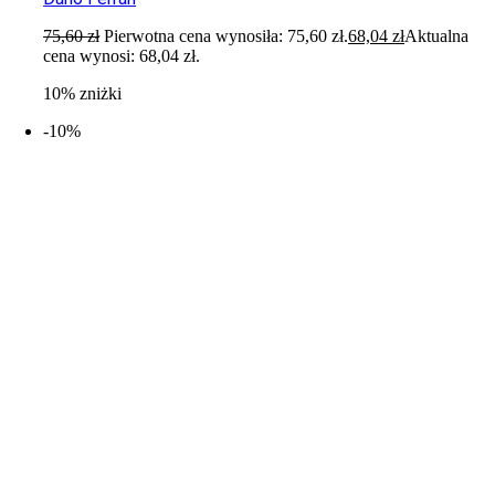
75,60
zł
Pierwotna cena wynosiła: 75,60 zł.
68,04
zł
Aktualna
cena wynosi: 68,04 zł.
10% zniżki
-10%