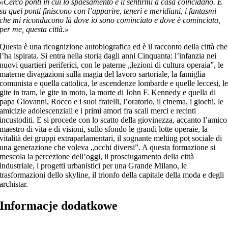
«Cerco ponti in cui lo spaesamento e il sentirmi a casa coincidano. E
su quei ponti finiscono con l’apparire, teneri e meridiani, i fantasmi
che mi riconducono là dove io sono cominciato e dove è cominciata,
per me, questa città.»
Questa è una ricognizione autobiografica ed è il racconto della città che
l’ha ispirata. Si entra nella storia dagli anni Cinquanta: l’infanzia nei
nuovi quartieri periferici, con le paterne „lezioni di cultura operaia”, le
materne divagazioni sulla magia del lavoro sartoriale, la famiglia
comunista e quella cattolica, le ascendenze lombarde e quelle leccesi, l
gite in tram, le gite in moto, la morte di John F. Kennedy e quella di
papa Giovanni, Rocco e i suoi fratelli, l’oratorio, il cinema, i giochi, le
amicizie adolescenziali e i primi amori fra scali merci e recinti
incustoditi. E si procede con lo scatto della giovinezza, accanto l’amico
maestro di vita e di visioni, sullo sfondo le grandi lotte operaie, la
vitalità dei gruppi extraparlamentari, il sognante melting pot sociale di
una generazione che voleva „occhi diversi”. A questa formazione si
mescola la percezione dell’oggi, il prosciugamento della città
industriale, i progetti urbanistici per una Grande Milano, le
trasformazioni dello skyline, il trionfo della capitale della moda e degli
archistar.
Informacje dodatkowe