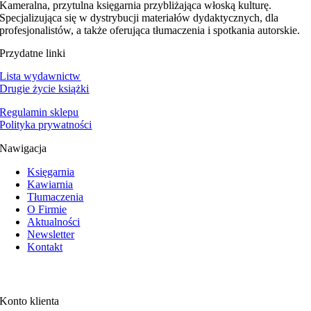
Kameralna, przytulna księgarnia przybliżająca włoską kulturę.
Specjalizująca się w dystrybucji materiałów dydaktycznych, dla
profesjonalistów, a także oferująca tłumaczenia i spotkania autorskie.
Przydatne linki
Lista wydawnictw
Drugie życie książki
Regulamin sklepu
Polityka prywatności
Nawigacja
Księgarnia
Kawiarnia
Tłumaczenia
O Firmie
Aktualności
Newsletter
Kontakt
Konto klienta