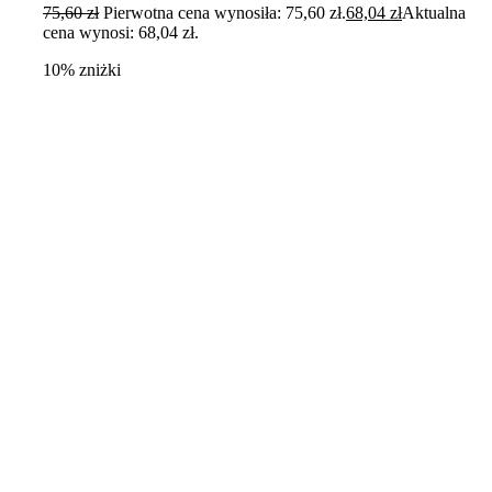
75,60
zł
Pierwotna cena wynosiła: 75,60 zł.
68,04
zł
Aktualna
cena wynosi: 68,04 zł.
10% zniżki