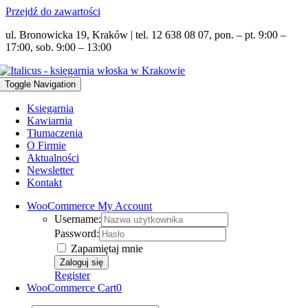
Przejdź do zawartości
ul. Bronowicka 19, Kraków | tel. 12 638 08 07, pon. – pt. 9:00 –
17:00, sob. 9:00 – 13:00
Toggle Navigation
Księgarnia
Kawiarnia
Tłumaczenia
O Firmie
Aktualności
Newsletter
Kontakt
WooCommerce My Account
Username:
Password:
Zapamiętaj mnie
Register
WooCommerce Cart
0