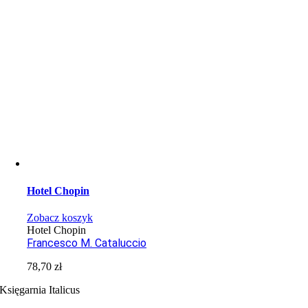
Hotel Chopin
Zobacz koszyk
Hotel Chopin
Francesco M. Cataluccio
78,70
zł
Księgarnia Italicus