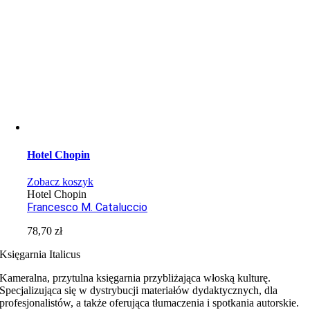
Hotel Chopin
Zobacz koszyk
Hotel Chopin
Francesco M. Cataluccio
78,70
zł
Księgarnia Italicus
Kameralna, przytulna księgarnia przybliżająca włoską kulturę.
Specjalizująca się w dystrybucji materiałów dydaktycznych, dla
profesjonalistów, a także oferująca tłumaczenia i spotkania autorskie.