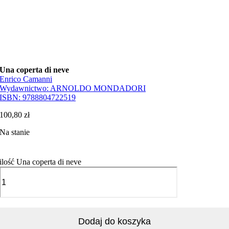
Una coperta di neve
Enrico Camanni
Wydawnictwo:
ARNOLDO MONDADORI
ISBN:
9788804722519
100,80
zł
Na stanie
ilość Una coperta di neve
Dodaj do koszyka