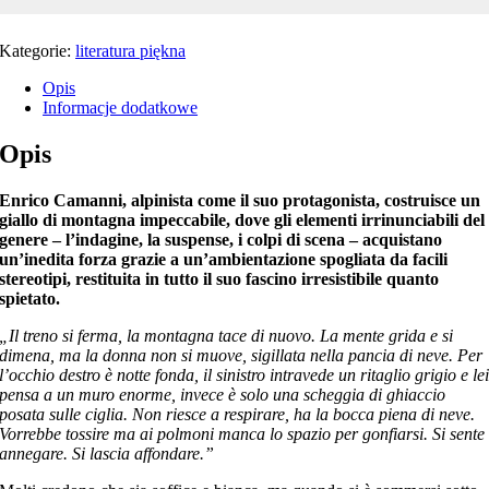
Kategorie:
literatura piękna
Opis
Informacje dodatkowe
Opis
Enrico Camanni, alpinista come il suo protagonista, costruisce un
giallo di montagna impeccabile, dove gli elementi irrinunciabili del
genere – l’indagine, la suspense, i colpi di scena – acquistano
un’inedita forza grazie a un’ambientazione spogliata da facili
stereotipi, restituita in tutto il suo fascino irresistibile quanto
spietato.
„Il treno si ferma, la montagna tace di nuovo. La mente grida e si
dimena, ma la donna non si muove, sigillata nella pancia di neve. Per
l’occhio destro è notte fonda, il sinistro intravede un ritaglio grigio e le
pensa a un muro enorme, invece è solo una scheggia di ghiaccio
posata sulle ciglia. Non riesce a respirare, ha la bocca piena di neve.
Vorrebbe tossire ma ai polmoni manca lo spazio per gonfiarsi. Si sente
annegare. Si lascia affondare.”