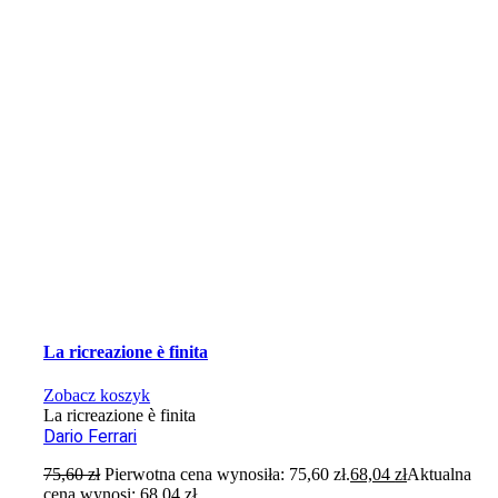
La ricreazione è finita
Zobacz koszyk
La ricreazione è finita
Dario Ferrari
75,60
zł
Pierwotna cena wynosiła: 75,60 zł.
68,04
zł
Aktualna
cena wynosi: 68,04 zł.