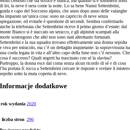
Molti credono che sia soffice e bianca, ma quando si è sommersi sotto
di lei, la neve è nera come la notte. Lo sa bene Nanni Settembrini,
guida e capo del Soccorso alpino, che anno dopo anno delle valanghe
ha imparato un’unica cosa: sono un capriccio di neve senza
spiegazione, ed evitarle è questione di secondi. Sembra confermarlo
anche la telefonata che Settembrini riceve il primo giorno d’estate: dal
monte Bianco si è staccato un seracco, e gli alpinisti scampati alla
morte sostengono che altri non sono stati altrettanto fortunati.
Settembrini e la sua squadra trovano effettivamente una donna sepolta
e viva per miracolo, ma c’è un dettaglio inquietante: la sopravvissuta h
una corda legata in vita e all’altro capo della fune non c’è nessuno. Ch
cosa è successo? Quali segreti ha trascinato con sé la slavina?
Purtroppo, la donna esce dal coma senza alcun ricordo di sé e di cosa
l’ha portata lì: tocca a Settembrini cercare le risposte e svelare il mistero
sepolto sotto la muta coperta di neve.
Informacje dodatkowe
rok wydania
2020
liczba stron
296