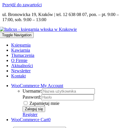
Przejdź do zawartości
ul. Bronowicka 19, Kraków | tel. 12 638 08 07, pon. – pt. 9:00 –
17:00, sob. 9:00 – 13:00
Toggle Navigation
Księgarnia
Kawiarnia
Tłumaczenia
O Firmie
Aktualności
Newsletter
Kontakt
WooCommerce My Account
Username:
Password:
Zapamiętaj mnie
Register
WooCommerce Cart
0