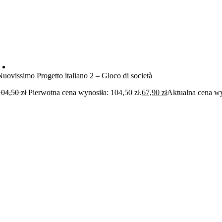
Nuovissimo Progetto italiano 2 – Gioco di società
104,50
zł
Pierwotna cena wynosiła: 104,50 zł.
67,90
zł
Aktualna cena wy