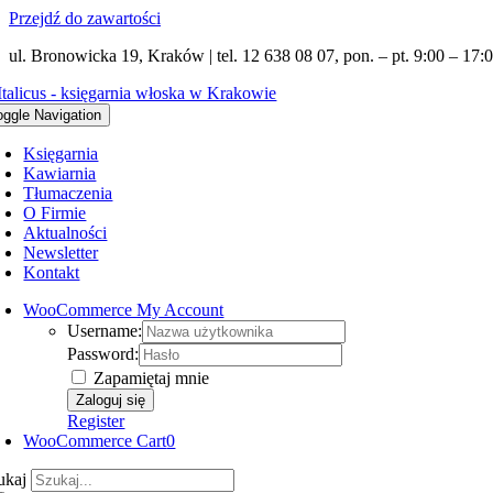
Przejdź do zawartości
ul. Bronowicka 19, Kraków | tel. 12 638 08 07, pon. – pt. 9:00 – 17:0
oggle Navigation
Księgarnia
Kawiarnia
Tłumaczenia
O Firmie
Aktualności
Newsletter
Kontakt
WooCommerce My Account
Username:
Password:
Zapamiętaj mnie
Register
WooCommerce Cart
0
ukaj