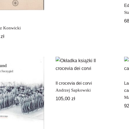
Ed
St
6
z Konwicki
0
zł
Il crocevia dei
corvi
Il crocevia dei corvi
La
Andrzej Sapkowski
ca
Gottland
Ma
105,00
zł
9