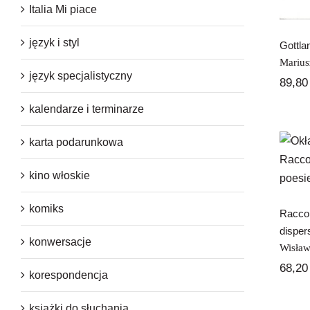
Italia Mi piace
język i styl
Gottla
Marius
język specjalistyczny
89,8
kalendarze i terminarze
karta podarunkowa
Ra
kino włoskie
komiks
Raccon
disper
konwersacje
Wisła
68,2
korespondencja
książki do słuchania