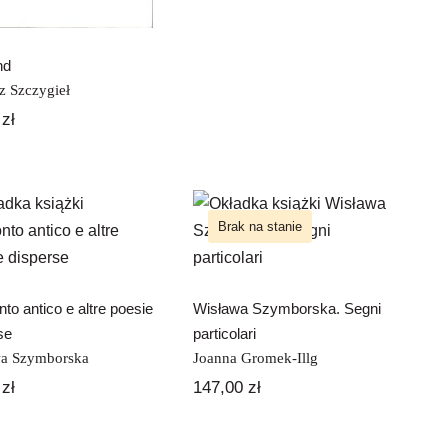
nd
z Szczygieł
0
zł
cconto antico e
Wisława
Brak na stanie
altre poesie
Szymborska.
disperse
Segni particolari
to antico e altre poesie
Wisława Szymborska. Segni
se
particolari
wa Szymborska
Joanna Gromek-Illg
0
zł
147,00
zł