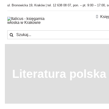
Przejdź
ul. Bronowicka 19, Kraków | tel. 12 638 08 07, pon. – pt. 9:00 – 17:00, 
do
zawartości
Księ
Szukaj
Literatura polsk