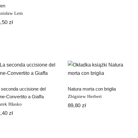
en
anisław Lem
8,50
zł
La seconda
uccisione del
Natura morta con
cane-Convertito a
briglia
Giaffa
 seconda uccisione del
Natura morta con briglia
ne-Convertito a Giaffa
Zbigniew Herbert
rek Hłasko
89,80
zł
2,40
zł