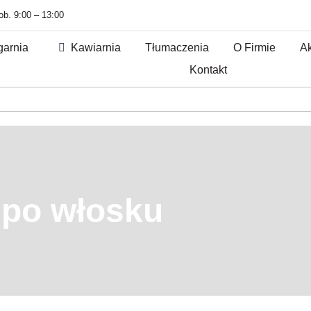
sob. 9:00 – 13:00
garnia
Kawiarnia
Tłumaczenia
O Firmie
Ak
Kontakt
a po włosku