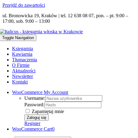
Przejdź do zawartości
ul. Bronowicka 19, Kraków | tel. 12 638 08 07, pon. – pt. 9:00 –
17:00, sob. 9:00 – 13:00
Toggle Navigation
Księgarnia
Kawiarnia
Tłumaczenia
O Firmie
Aktualności
Newsletter
Kontakt
WooCommerce My Account
Username:
Password:
Zapamiętaj mnie
Register
WooCommerce Cart
0