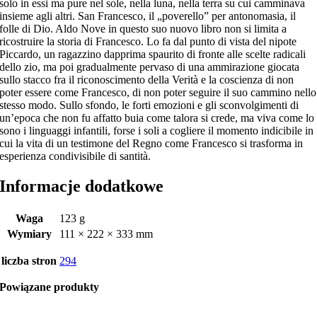
solo in essi ma pure nel sole, nella luna, nella terra su cui camminava
insieme agli altri. San Francesco, il „poverello” per antonomasia, il
folle di Dio. Aldo Nove in questo suo nuovo libro non si limita a
ricostruire la storia di Francesco. Lo fa dal punto di vista del nipote
Piccardo, un ragazzino dapprima spaurito di fronte alle scelte radicali
dello zio, ma poi gradualmente pervaso di una ammirazione giocata
sullo stacco fra il riconoscimento della Verità e la coscienza di non
poter essere come Francesco, di non poter seguire il suo cammino nello
stesso modo. Sullo sfondo, le forti emozioni e gli sconvolgimenti di
un’epoca che non fu affatto buia come talora si crede, ma viva come lo
sono i linguaggi infantili, forse i soli a cogliere il momento indicibile in
cui la vita di un testimone del Regno come Francesco si trasforma in
esperienza condivisibile di santità.
Informacje dodatkowe
Waga
123 g
Wymiary
111 × 222 × 333 mm
liczba stron
294
Powiązane produkty