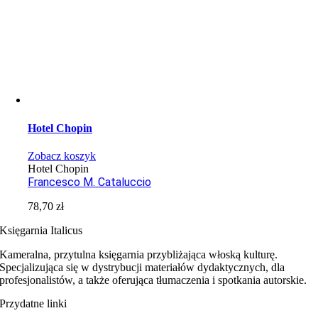
Hotel Chopin
Zobacz koszyk
Hotel Chopin
Francesco M. Cataluccio
78,70
zł
Księgarnia Italicus
Kameralna, przytulna księgarnia przybliżająca włoską kulturę.
Specjalizująca się w dystrybucji materiałów dydaktycznych, dla
profesjonalistów, a także oferująca tłumaczenia i spotkania autorskie.
Przydatne linki