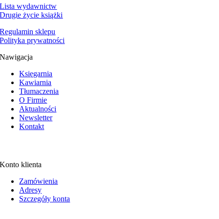
Lista wydawnictw
Drugie życie książki
Regulamin sklepu
Polityka prywatności
Nawigacja
Księgarnia
Kawiarnia
Tłumaczenia
O Firmie
Aktualności
Newsletter
Kontakt
Konto klienta
Zamówienia
Adresy
Szczegóły konta