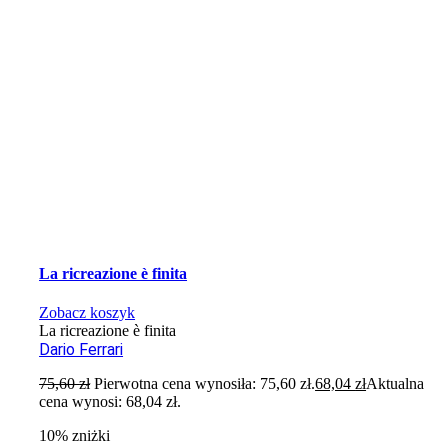
La ricreazione è finita
Zobacz koszyk
La ricreazione è finita
Dario Ferrari
75,60
zł
Pierwotna cena wynosiła: 75,60 zł.
68,04
zł
Aktualna
cena wynosi: 68,04 zł.
10% zniżki