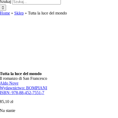
Szukaj
Home
»
Sklep
»
Tutta la luce del mondo
Tutta la luce del mondo
Il romanzo di San Francesco
Aldo Nove
Wydawnictwo:
BOMPIANI
ISBN:
978-88-452-7551-7
85,10
zł
Na stanie