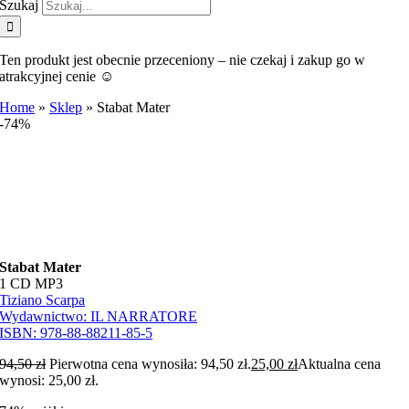
Szukaj
Ten produkt jest obecnie przeceniony – nie czekaj i zakup go w
atrakcyjnej cenie ☺️
Home
»
Sklep
»
Stabat Mater
-74%
Stabat Mater
1 CD MP3
Tiziano Scarpa
Wydawnictwo:
IL NARRATORE
ISBN:
978-88-88211-85-5
94,50
zł
Pierwotna cena wynosiła: 94,50 zł.
25,00
zł
Aktualna cena
wynosi: 25,00 zł.