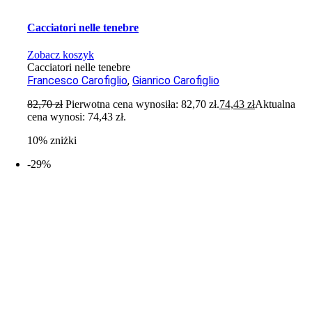
Cacciatori nelle tenebre
Zobacz koszyk
Cacciatori nelle tenebre
Francesco Carofiglio
,
Gianrico Carofiglio
82,70
zł
Pierwotna cena wynosiła: 82,70 zł.
74,43
zł
Aktualna
cena wynosi: 74,43 zł.
10% zniżki
-29%