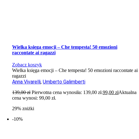
Wielka księga emocji – Che tempesta! 50 emozioni
raccontate ai ragazzi
Zobacz koszyk
Wielka księga emocji – Che tempesta! 50 emozioni raccontate ai
ragazzi
Anna Vivarelli
,
Umberto Galimberti
139,00
zł
Pierwotna cena wynosiła: 139,00 zł.
99,00
zł
Aktualna
cena wynosi: 99,00 zł.
29% zniżki
-10%