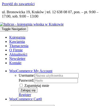
Przejdź do zawartości
ul. Bronowicka 19, Kraków | tel. 12 638 08 07, pon. – pt. 9:00 –
17:00, sob. 9:00 – 13:00
Toggle Navigation
Księgarnia
Kawiarnia
Tłumaczenia
O Firmie
Aktualności
Newsletter
Kontakt
WooCommerce My Account
Username:
Password:
Zapamiętaj mnie
Register
WooCommerce Cart
0