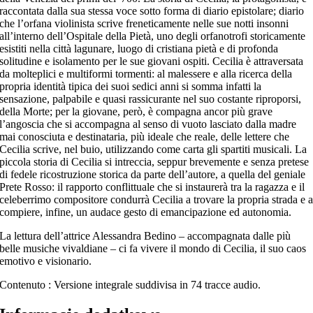
raccontata dalla sua stessa voce sotto forma di diario epistolare; diario
che l’orfana violinista scrive freneticamente nelle sue notti insonni
all’interno dell’Ospitale della Pietà, uno degli orfanotrofi storicamente
esistiti nella città lagunare, luogo di cristiana pietà e di profonda
solitudine e isolamento per le sue giovani ospiti. Cecilia è attraversata
da molteplici e multiformi tormenti: al malessere e alla ricerca della
propria identità tipica dei suoi sedici anni si somma infatti la
sensazione, palpabile e quasi rassicurante nel suo costante riproporsi,
della Morte; per la giovane, però, è compagna ancor più grave
l’angoscia che si accompagna al senso di vuoto lasciato dalla madre
mai conosciuta e destinataria, più ideale che reale, delle lettere che
Cecilia scrive, nel buio, utilizzando come carta gli spartiti musicali. La
piccola storia di Cecilia si intreccia, seppur brevemente e senza pretese
di fedele ricostruzione storica da parte dell’autore, a quella del geniale
Prete Rosso: il rapporto conflittuale che si instaurerà tra la ragazza e il
celeberrimo compositore condurrà Cecilia a trovare la propria strada e 
compiere, infine, un audace gesto di emancipazione ed autonomia.
La lettura dell’attrice Alessandra Bedino – accompagnata dalle più
belle musiche vivaldiane – ci fa vivere il mondo di Cecilia, il suo caos
emotivo e visionario.
Contenuto : Versione integrale suddivisa in 74 tracce audio.