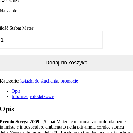
74% zniżki
Na stanie
ilość Stabat Mater
Dodaj do koszyka
Kategorie:
książki do słuchania
,
promocje
Opis
Informacje dodatkowe
Opis
Premio Strega 2009
. „Stabat Mater” è un romanzo profondamente
intimista e introspettivo, ambientato nella più ampia cornice storica
della Venezia dei primi del '700. La storia di Cecilia, la protagonista, è