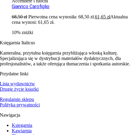
Accendere i fuochi
Gianrico Carofiglio
68,50
zł
Pierwotna cena wynosiła: 68,50 zł.
61,65
zł
Aktualna
cena wynosi: 61,65 zł.
10% zniżki
Księgarnia Italicus
Kameralna, przytulna księgarnia przybliżająca włoską kulturę.
Specjalizująca się w dystrybucji materiałów dydaktycznych, dla
profesjonalistów, a także oferująca tłumaczenia i spotkania autorskie.
Przydatne linki
Lista wydawnictw
Drugie życie książki
Regulamin sklepu
Polityka prywatności
Nawigacja
Księgarnia
Kawiarnia