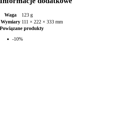
Informacje dodatkowe
Waga
123 g
Wymiary
111 × 222 × 333 mm
Powiązane produkty
-10%