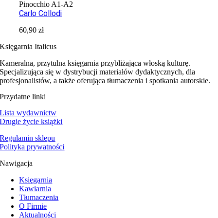
Pinocchio A1-A2
Carlo Collodi
60,90
zł
Księgarnia Italicus
Kameralna, przytulna księgarnia przybliżająca włoską kulturę.
Specjalizująca się w dystrybucji materiałów dydaktycznych, dla
profesjonalistów, a także oferująca tłumaczenia i spotkania autorskie.
Przydatne linki
Lista wydawnictw
Drugie życie książki
Regulamin sklepu
Polityka prywatności
Nawigacja
Księgarnia
Kawiarnia
Tłumaczenia
O Firmie
Aktualności