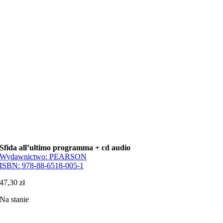
Sfida all’ultimo programma + cd audio
Wydawnictwo:
PEARSON
ISBN:
978-88-6518-005-1
47,30
zł
Na stanie