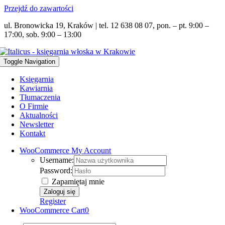
Przejdź do zawartości
ul. Bronowicka 19, Kraków | tel. 12 638 08 07, pon. – pt. 9:00 –
17:00, sob. 9:00 – 13:00
Toggle Navigation
Księgarnia
Kawiarnia
Tłumaczenia
O Firmie
Aktualności
Newsletter
Kontakt
WooCommerce My Account
Username:
Password:
Zapamiętaj mnie
Register
WooCommerce Cart
0