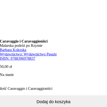
Caravaggio i Caravaggioniści
Malarska podróż po Rzymie
Barbara Kokoska
Wydawnictwo:
Wydawnictwo Pasaże
ISBN:
9788396978837
50,00
zł
Na stanie
ilość Caravaggio i Caravaggioniści
Dodaj do koszyka