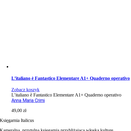
L’italiano è Fantastico Elementare A1+ Quaderno operativo
Zobacz koszyk
L’italiano è Fantastico Elementare A1+ Quaderno operativo
Anna Maria Crimi
49,00
zł
Księgarnia Italicus
Kameralna, przytulna księgarnia przybliżająca włoską kulturę.