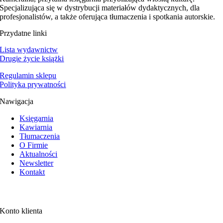
Specjalizująca się w dystrybucji materiałów dydaktycznych, dla
profesjonalistów, a także oferująca tłumaczenia i spotkania autorskie.
Przydatne linki
Lista wydawnictw
Drugie życie książki
Regulamin sklepu
Polityka prywatności
Nawigacja
Księgarnia
Kawiarnia
Tłumaczenia
O Firmie
Aktualności
Newsletter
Kontakt
Konto klienta