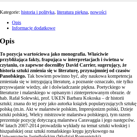
Kategorie:
historia i polityka
,
literatura piękna
,
nowości
Opis
Informacje dodatkowe
Opis
To pozycja wartościowa jako monografia. Właściwie
przybliżająca fakty, frapująca w interpretacjach i świetna w
czytaniu, co zapewne doceniłby David Carrier, sugerujący, że
historia sztuki zmienia się w literaturę, przynajmniej od czasów
Panofskiego.
Tak bowiem powinno być, aby naukowa kompetencja
zmieniała się w intrygującą literaturę, a poznanie oznaczało, nie tylko
przyswajanie wiedzy, ale i doświadczanie piękna. Poetyckiego w
literaturze i malarskiego w opisanym i zinterpretowanym obrazie. dr
hab.
Rafał
Solewski, prof. UKEN
Barbara Kokoska
– dr historii
sztuki; znana do tej pory jako autorka
książek
popularyzujących sztukę
polską (m.in. Akt w malarstwie polskim, Impresjonizm polski, Dzieje
sztuki polskiej, Wielcy mistrzowie malarstwa polskiego), tym razem
prezentuje pozycję dotyczącą malarstwa Caravaggia i jego następców.
W latach 2007-2014 prowadziła wykłady na temat sztuki włoskiej i
hiszpańskiej oraz sztuki romańskiego kręgu językowego na
Uniwersytecie Jagiellońskim (Wydział Romanistyki).