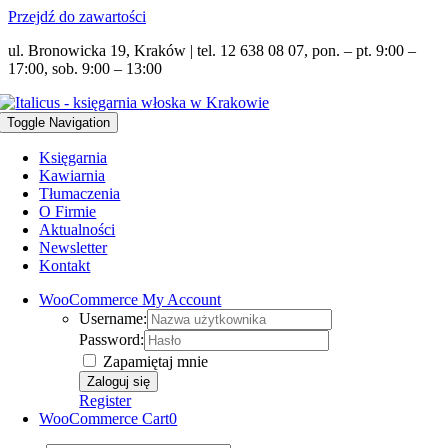
Przejdź do zawartości
ul. Bronowicka 19, Kraków | tel. 12 638 08 07, pon. – pt. 9:00 –
17:00, sob. 9:00 – 13:00
Toggle Navigation
Księgarnia
Kawiarnia
Tłumaczenia
O Firmie
Aktualności
Newsletter
Kontakt
WooCommerce My Account
Username:
Password:
Zapamiętaj mnie
Register
WooCommerce Cart
0