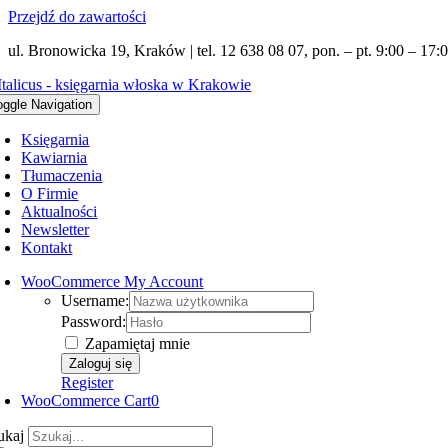
Przejdź do zawartości
ul. Bronowicka 19, Kraków | tel. 12 638 08 07, pon. – pt. 9:00 – 17:0
oggle Navigation
Księgarnia
Kawiarnia
Tłumaczenia
O Firmie
Aktualności
Newsletter
Kontakt
WooCommerce My Account
Username:
Password:
Zapamiętaj mnie
Register
WooCommerce Cart
0
ukaj