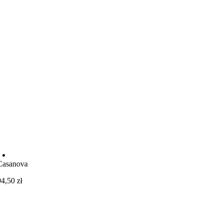
Casanova
94,50
zł