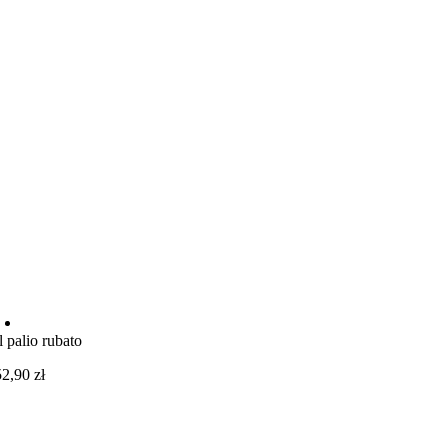
Il palio rubato
52,90
zł