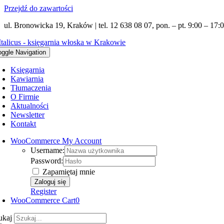
Przejdź do zawartości
ul. Bronowicka 19, Kraków | tel. 12 638 08 07, pon. – pt. 9:00 – 17:0
oggle Navigation
Księgarnia
Kawiarnia
Tłumaczenia
O Firmie
Aktualności
Newsletter
Kontakt
WooCommerce My Account
Username:
Password:
Zapamiętaj mnie
Register
WooCommerce Cart
0
ukaj