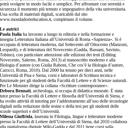
potrà svolgere in modo facile e semplice. Per affrontare con serenità e
sicurezza il momento più temuto e impegnativo della vita universitaria.
Una scelta di materiali digitali, scaricabili dal sito
www.mondadorieducation.it, completano il volume.
Le autrici
Paola Italia
ha lavorato a lungo in editoria e nella formazione e
insegna Letteratura Italiana all’Università di Roma «Sapienza». Si è
occupata di letteratura moderna, dal Settecento all’Ottocento (Manzoni,
Leopardi), e di letteratura del Novecento (Gadda, Bassani, Savinio,
Tobino), con particolare attenzione alle edizioni dei testi (Editing
Novecento, Salerno, Roma, 2013) al manoscritto moderno e alla
filologia d’autore (con Giulia Raboni, Che cos’è la filologia d’autore,
Carocci, Roma, 2010). Dal 2000 ha tenuto per dieci anni, nelle
Università di Pisa e Siena, corsi e laboratori di Scrittura tecnica e
funzionale per gli studenti della Facoltà di Lettere e di Scienze naturali.
Per Le Monnier dirige la collana «Scritture contemporanee».
Debora Bennati
, archeologa, si occupa di didattica museale. È stata
tutor presso la Facoltà di Lettere e filosofia dell’Università di Siena, e
ha svolto attività di tutoring per l’addestramento all’uso delle tecnologi
digitali nella redazione delle tesine e della tesi per gli studenti delle
scuole superiori e dell’Università.
Milena Giuffrida
, laureata in Filologia, lingue e letterature moderne
presso la Facoltà di Lettere dell’Università di Siena, dal 2010 collabora
alla piattaforma digitale Wiki-Gadda e dal 2011 tiene corsi sulla