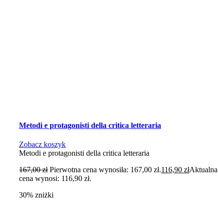
Metodi e protagonisti della critica letteraria
Zobacz koszyk
Metodi e protagonisti della critica letteraria
167,00
zł
Pierwotna cena wynosiła: 167,00 zł.
116,90
zł
Aktualna
cena wynosi: 116,90 zł.
30% zniżki