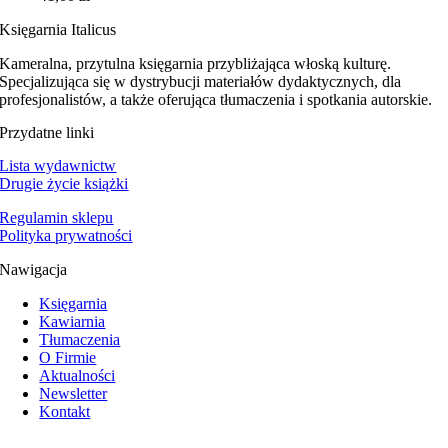
Księgarnia Italicus
Kameralna, przytulna księgarnia przybliżająca włoską kulturę.
Specjalizująca się w dystrybucji materiałów dydaktycznych, dla
profesjonalistów, a także oferująca tłumaczenia i spotkania autorskie.
Przydatne linki
Lista wydawnictw
Drugie życie książki
Regulamin sklepu
Polityka prywatności
Nawigacja
Księgarnia
Kawiarnia
Tłumaczenia
O Firmie
Aktualności
Newsletter
Kontakt