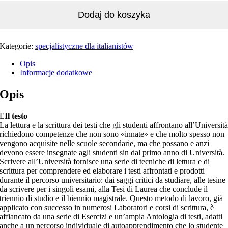
Dodaj do koszyka
Kategorie:
specjalistyczne dla italianistów
Opis
Informacje dodatkowe
Opis
E
Il testo
La lettura e la scrittura dei testi che gli studenti affrontano all’Universit
richiedono competenze che non sono «innate» e che molto spesso non
vengono acquisite nelle scuole secondarie, ma che possano e anzi
devono essere insegnate agli studenti sin dal primo anno di Università.
Scrivere all’Università fornisce una serie di tecniche di lettura e di
scrittura per comprendere ed elaborare i testi affrontati e prodotti
durante il percorso universitario: dai saggi critici da studiare, alle tesine
da scrivere per i singoli esami, alla Tesi di Laurea che conclude il
triennio di studio e il biennio magistrale. Questo metodo di lavoro, già
applicato con successo in numerosi Laboratori e corsi di scrittura, è
affiancato da una serie di Esercizi e un’ampia Antologia di testi, adatti
anche a un percorso individuale di autoapprendimento che lo studente