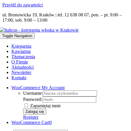
Przejdź do zawartości
ul. Bronowicka 19, Kraków | tel. 12 638 08 07, pon. – pt. 9:00 –
17:00, sob. 9:00 – 13:00
Toggle Navigation
Księgarnia
Kawiarnia
Tłumaczenia
O Firmie
Aktualności
Newsletter
Kontakt
WooCommerce My Account
Username:
Password:
Zapamiętaj mnie
Register
WooCommerce Cart
0