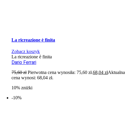
La ricreazione è finita
Zobacz koszyk
La ricreazione è finita
Dario Ferrari
75,60
zł
Pierwotna cena wynosiła: 75,60 zł.
68,04
zł
Aktualna
cena wynosi: 68,04 zł.
10% zniżki
-10%