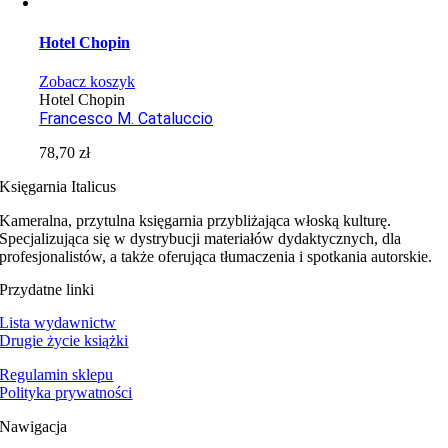
Hotel Chopin
Zobacz koszyk
Hotel Chopin
Francesco M. Cataluccio
78,70
zł
Księgarnia Italicus
Kameralna, przytulna księgarnia przybliżająca włoską kulturę.
Specjalizująca się w dystrybucji materiałów dydaktycznych, dla
profesjonalistów, a także oferująca tłumaczenia i spotkania autorskie.
Przydatne linki
Lista wydawnictw
Drugie życie książki
Regulamin sklepu
Polityka prywatności
Nawigacja