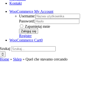
Kontakt
WooCommerce My Account
Username:
Password:
Zapamiętaj mnie
Register
WooCommerce Cart
0
Szukaj
Home
»
Sklep
»
Quel che stavamo cercando