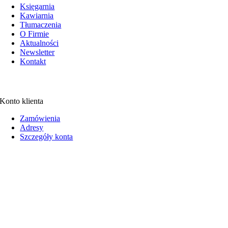
Księgarnia
Kawiarnia
Tłumaczenia
O Firmie
Aktualności
Newsletter
Kontakt
Konto klienta
Zamówienia
Adresy
Szczegóły konta