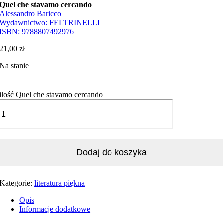
Quel che stavamo cercando
Alessandro Baricco
Wydawnictwo:
FELTRINELLI
ISBN:
9788807492976
21,00
zł
Na stanie
ilość Quel che stavamo cercando
Dodaj do koszyka
Kategorie:
literatura piękna
Opis
Informacje dodatkowe