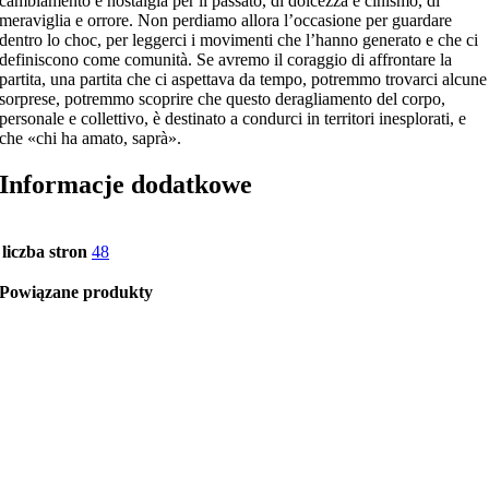
cambiamento e nostalgia per il passato, di dolcezza e cinismo, di
meraviglia e orrore. Non perdiamo allora l’occasione per guardare
dentro lo choc, per leggerci i movimenti che l’hanno generato e che ci
definiscono come comunità. Se avremo il coraggio di affrontare la
partita, una partita che ci aspettava da tempo, potremmo trovarci alcune
sorprese, potremmo scoprire che questo deragliamento del corpo,
personale e collettivo, è destinato a condurci in territori inesplorati, e
che «chi ha amato, saprà».
Informacje dodatkowe
liczba stron
48
Powiązane produkty