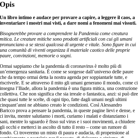
Opis
Un libro intimo e audace per provare a capire, a leggere il caos, a
inventariare i mostri mai visti, a dare nomi a fenomeni mai vissuti.
Bisognerebbe provare a comprendere la Pandemia come creatura
mitica. Le creature mitiche sono prodotti artificiali con cui gli umani
pronunciano a se stessi qualcosa di urgente e vitale. Sono figure in cui
una comunità di viventi organizza il materiale caotico delle proprie
paure, convinzioni, memorie o sogni.
Ormai sappiamo che la pandemia di coronavirus è molto più di
un’emergenza sanitaria. È come se sorgesse dall’universo delle paure
che da tempo ormai detta la nostra agenda per soppiantarle tutte, e
riscriverle. E se attraverso il mito gli umani generano il mondo, come ci
insegna l’Iliade, allora la pandemia è una figura mitica, una costruzione
collettiva. Che non significa che sia irreale o fantastica, anzi: si può dir
che quasi tutte le scelte, di ogni tipo, fatte dagli umani negli ultimi
cinquant’anni ne abbiano creato le condizioni. Così Alessandro
Baricco prova a pensare la pandemia, in queste pagine lievi e dense, e
ci invita, mentre salutiamo i morti, curiamo i malati e distanziamo i
sani, mentre lo sguardo è fisso sul virus e i suoi movimenti, a chiudere
gli occhi e metterci in ascolto di tutto il resto – come un rumore di
fondo. Ci troveremo un misto di paura e audacia, di propensione al