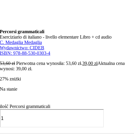
Percorsi grammaticali
Eserciziario di italiano - livello elementare Libro + cd audio
C. Medaglia Medaglia
Wydawnictwo:
CIDEB
ISBN:
978-88-530-0303-4
53,60
zł
Pierwotna cena wynosiła: 53,60 zł.
39,00
zł
Aktualna cena
wynosi: 39,00 zł.
27% zniżki
Na stanie
ilość Percorsi grammaticali