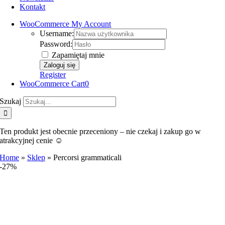
Kontakt
WooCommerce My Account
Username:
Password:
Zapamiętaj mnie
Register
WooCommerce Cart
0
Szukaj
Ten produkt jest obecnie przeceniony – nie czekaj i zakup go w
atrakcyjnej cenie ☺️
Home
»
Sklep
»
Percorsi grammaticali
-27%