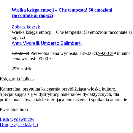
Wielka księga emocji – Che tempesta! 50 emozioni
raccontate ai ragazzi
Zobacz koszyk
Wielka księga emocji – Che tempesta! 50 emozioni raccontate ai
ragazzi
Anna Vivarelli
,
Umberto Galimberti
139,00
zł
Pierwotna cena wynosiła: 139,00 zł.
99,00
zł
Aktualna
cena wynosi: 99,00 zł.
29% zniżki
Księgarnia Italicus
Kameralna, przytulna księgarnia przybliżająca włoską kulturę.
Specjalizująca się w dystrybucji materiałów dydaktycznych, dla
profesjonalistów, a także oferująca tłumaczenia i spotkania autorskie.
Przydatne linki
Lista wydawnictw
Drugie życie książki