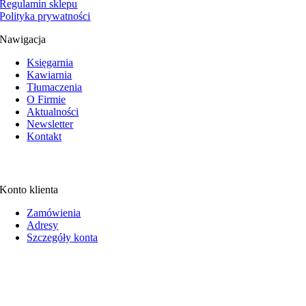
Regulamin sklepu
Polityka prywatności
Nawigacja
Księgarnia
Kawiarnia
Tłumaczenia
O Firmie
Aktualności
Newsletter
Kontakt
Konto klienta
Zamówienia
Adresy
Szczegóły konta