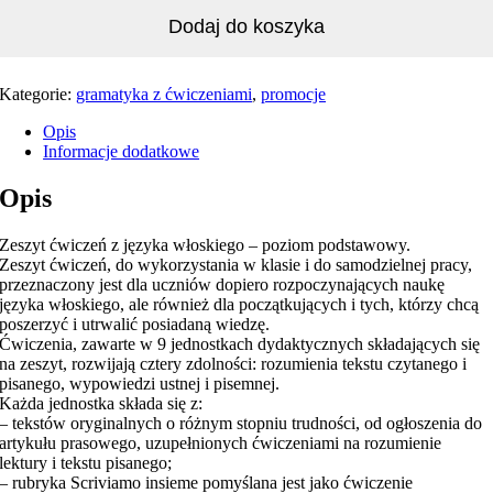
Dodaj do koszyka
Kategorie:
gramatyka z ćwiczeniami
,
promocje
Opis
Informacje dodatkowe
Opis
Zeszyt ćwiczeń z języka włoskiego – poziom podstawowy.
Zeszyt ćwiczeń, do wykorzystania w klasie i do samodzielnej pracy,
przeznaczony jest dla uczniów dopiero rozpoczynających naukę
języka włoskiego, ale również dla początkujących i tych, którzy chcą
poszerzyć i utrwalić posiadaną wiedzę.
Ćwiczenia, zawarte w 9 jednostkach dydaktycznych składających się
na zeszyt, rozwijają cztery zdolności: rozumienia tekstu czytanego i
pisanego, wypowiedzi ustnej i pisemnej.
Każda jednostka składa się z:
– tekstów oryginalnych o różnym stopniu trudności, od ogłoszenia do
artykułu prasowego, uzupełnionych ćwiczeniami na rozumienie
lektury i tekstu pisanego;
– rubryka Scriviamo insieme pomyślana jest jako ćwiczenie