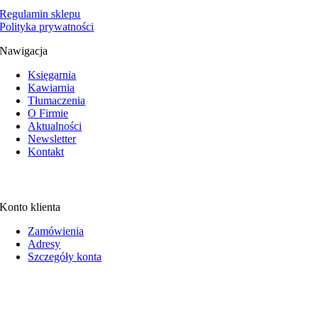
Regulamin sklepu
Polityka prywatności
Nawigacja
Księgarnia
Kawiarnia
Tłumaczenia
O Firmie
Aktualności
Newsletter
Kontakt
Konto klienta
Zamówienia
Adresy
Szczegóły konta