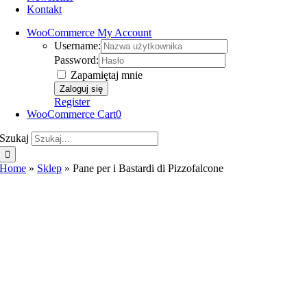
Kontakt
WooCommerce My Account
Username:
Password:
Zapamiętaj mnie
Register
WooCommerce Cart
0
Szukaj
Home
»
Sklep
»
Pane per i Bastardi di Pizzofalcone