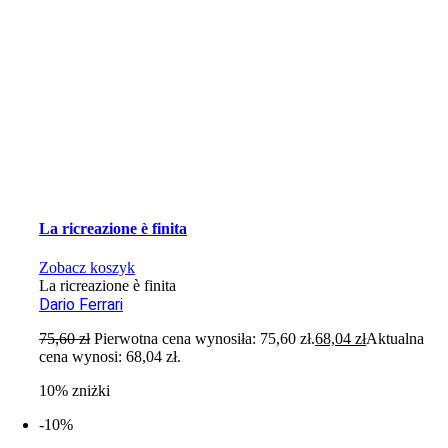
La ricreazione è finita
Zobacz koszyk
La ricreazione è finita
Dario Ferrari
75,60
zł
Pierwotna cena wynosiła: 75,60 zł.
68,04
zł
Aktualna
cena wynosi: 68,04 zł.
10% zniżki
-10%