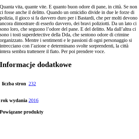
Quanta vita, quante vite. E quanto buon odore di pane, in città. Se non
ci fosse anche il delitto. Quando un omicidio divide in due le forze di
polizia, il gioco si fa davvero duro per i Bastardi, che per molti devono
ancora dimostrare di esserlo davvero, dei bravi poliziotti. Da un lato ci
sono loro, che seguono l’odore del pane. E del delitto. Ma dall’altra ci
sono i tosti superdetective della Dda, che sentono odore di crimine
organizzato. Mentre i sentimenti e le passioni di ogni personaggio si
intrecciano con l’azione e determinano svolte sorprendenti, la città
intera sembra trattenere il fiato. Per poi prendere voce.
Informacje dodatkowe
liczba stron
232
rok wydania
2016
Powiązane produkty