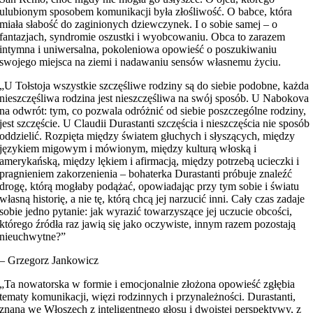
ulubionym sposobem komunikacji była złośliwość. O babce, która
miała słabość do zaginionych dziewczynek. I o sobie samej – o
fantazjach, syndromie oszustki i wyobcowaniu. Obca to zarazem
intymna i uniwersalna, pokoleniowa opowieść o poszukiwaniu
swojego miejsca na ziemi i nadawaniu sensów własnemu życiu.
„U Tołstoja wszystkie szczęśliwe rodziny są do siebie podobne, każda
nieszczęśliwa rodzina jest nieszczęśliwa na swój sposób. U Nabokova
na odwrót: tym, co pozwala odróżnić od siebie poszczególne rodziny,
jest szczęście. U Claudii Durastanti szczęścia i nieszczęścia nie sposób
oddzielić. Rozpięta między światem głuchych i słyszących, między
językiem migowym i mówionym, między kulturą włoską i
amerykańską, między lękiem i afirmacją, między potrzebą ucieczki i
pragnieniem zakorzenienia – bohaterka Durastanti próbuje znaleźć
drogę, którą mogłaby podążać, opowiadając przy tym sobie i światu
własną historię, a nie tę, którą chcą jej narzucić inni. Cały czas zadaje
sobie jedno pytanie: jak wyrazić towarzyszące jej uczucie obcości,
którego źródła raz jawią się jako oczywiste, innym razem pozostają
nieuchwytne?”
– Grzegorz Jankowicz
„Ta nowatorska w formie i emocjonalnie złożona opowieść zgłębia
tematy komunikacji, więzi rodzinnych i przynależności. Durastanti,
znana we Włoszech z inteligentnego głosu i dwoistej perspektywy, z