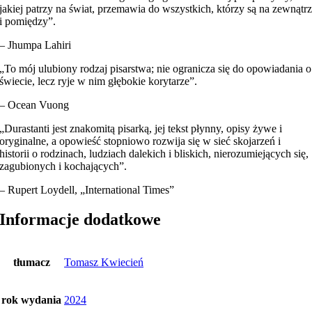
jakiej patrzy na świat, przemawia do wszystkich, którzy są na zewnątr
i pomiędzy”.
– Jhumpa Lahiri
„To mój ulubiony rodzaj pisarstwa; nie ogranicza się do opowiadania o
świecie, lecz ryje w nim głębokie korytarze”.
– Ocean Vuong
„Durastanti jest znakomitą pisarką, jej tekst płynny, opisy żywe i
oryginalne, a opowieść stopniowo rozwija się w sieć skojarzeń i
historii o rodzinach, ludziach dalekich i bliskich, nierozumiejących się,
zagubionych i kochających”.
– Rupert Loydell, „International Times”
Informacje dodatkowe
tłumacz
Tomasz Kwiecień
rok wydania
2024