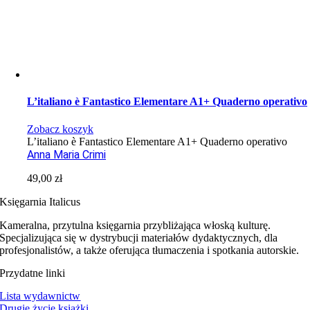
L’italiano è Fantastico Elementare A1+ Quaderno operativo
Zobacz koszyk
L’italiano è Fantastico Elementare A1+ Quaderno operativo
Anna Maria Crimi
49,00
zł
Księgarnia Italicus
Kameralna, przytulna księgarnia przybliżająca włoską kulturę.
Specjalizująca się w dystrybucji materiałów dydaktycznych, dla
profesjonalistów, a także oferująca tłumaczenia i spotkania autorskie.
Przydatne linki
Lista wydawnictw
Drugie życie książki