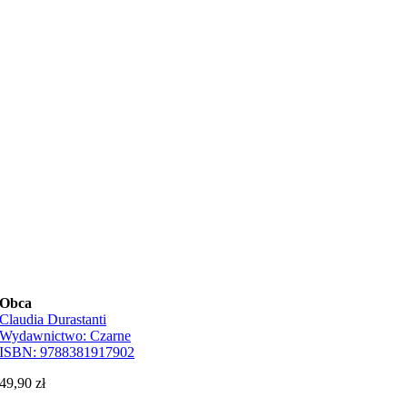
Obca
Claudia Durastanti
Wydawnictwo:
Czarne
ISBN:
9788381917902
49,90
zł