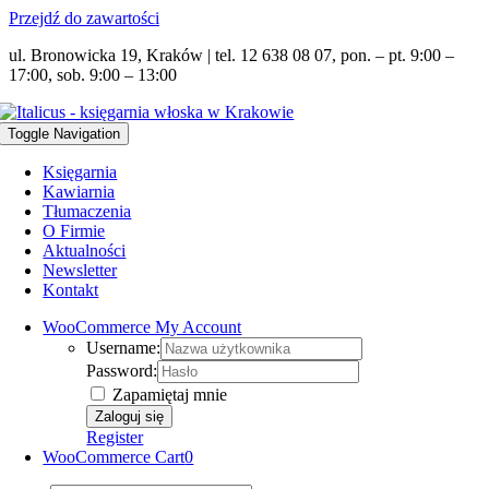
Przejdź do zawartości
ul. Bronowicka 19, Kraków | tel. 12 638 08 07, pon. – pt. 9:00 –
17:00, sob. 9:00 – 13:00
Toggle Navigation
Księgarnia
Kawiarnia
Tłumaczenia
O Firmie
Aktualności
Newsletter
Kontakt
WooCommerce My Account
Username:
Password:
Zapamiętaj mnie
Register
WooCommerce Cart
0