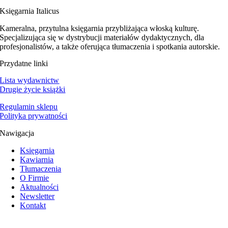
Księgarnia Italicus
Kameralna, przytulna księgarnia przybliżająca włoską kulturę.
Specjalizująca się w dystrybucji materiałów dydaktycznych, dla
profesjonalistów, a także oferująca tłumaczenia i spotkania autorskie.
Przydatne linki
Lista wydawnictw
Drugie życie książki
Regulamin sklepu
Polityka prywatności
Nawigacja
Księgarnia
Kawiarnia
Tłumaczenia
O Firmie
Aktualności
Newsletter
Kontakt