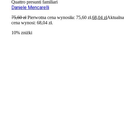
Quattro presunti familiari
Daniele Mencarelli
75,60
zł
Pierwotna cena wynosiła: 75,60 zł.
68,04
zł
Aktualna
cena wynosi: 68,04 zł.
10% zniżki