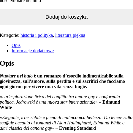
ilość Nuotare nel buio
Dodaj do koszyka
Kategorie:
historia i polityka
,
literatura piękna
Opis
Informacje dodatkowe
Opis
Nuotare nel buio
è un romanzo d’esordio indimenticabile sulla
giovinezza, sull’amore, sulla perdita e sui sacrifici che facciamo
ogni giorno per vivere una vita senza bugie.
«
Un’esplorazione lirica del conflitto tra amore gay e conformità
politica. Jedrowski è una nuova star internazionale
» –
Edmund
White
«
Elegante, irresistibile e pieno di malinconica bellezza. Da tenere sullo
scaffale accanto ai romanzi di Alan Hollinghurst, Edmund White e
altri classici del canone gay
» –
Evening Standard