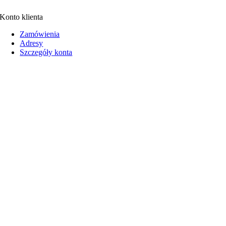
Konto klienta
Zamówienia
Adresy
Szczegóły konta