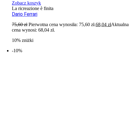
Zobacz koszyk
La ricreazione è finita
Dario Ferrari
75,60
zł
Pierwotna cena wynosiła: 75,60 zł.
68,04
zł
Aktualna
cena wynosi: 68,04 zł.
10% zniżki
-10%