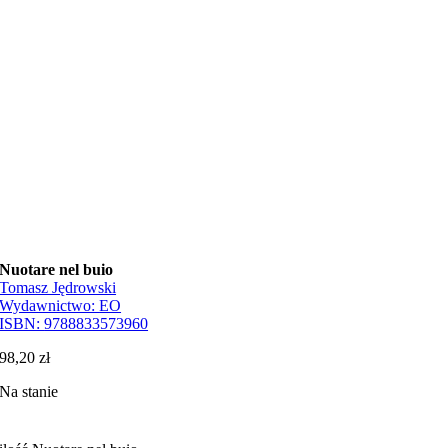
Nuotare nel buio
Tomasz Jędrowski
Wydawnictwo:
EO
ISBN:
9788833573960
98,20
zł
Na stanie