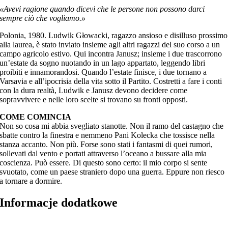
«Avevi ragione quando dicevi che le persone non possono darci
sempre ciò che vogliamo.»
Polonia, 1980. Ludwik Głowacki, ragazzo ansioso e disilluso prossimo
alla laurea, è stato inviato insieme agli altri ragazzi del suo corso a un
campo agricolo estivo. Qui incontra Janusz; insieme i due trascorrono
un’estate da sogno nuotando in un lago appartato, leggendo libri
proibiti e innamorandosi. Quando l’estate finisce, i due tornano a
Varsavia e all’ipocrisia della vita sotto il Partito. Costretti a fare i conti
con la dura realtà, Ludwik e Janusz devono decidere come
sopravvivere e nelle loro scelte si trovano su fronti opposti.
COME COMINCIA
Non so cosa mi abbia svegliato stanotte. Non il ramo del castagno che
sbatte contro la finestra e nemmeno Pani Kolecka che tossisce nella
stanza accanto. Non più. Forse sono stati i fantasmi di quei rumori,
sollevati dal vento e portati attraverso l’oceano a bussare alla mia
coscienza. Può essere. Di questo sono certo: il mio corpo si sente
svuotato, come un paese straniero dopo una guerra. Eppure non riesco
a tornare a dormire.
Informacje dodatkowe