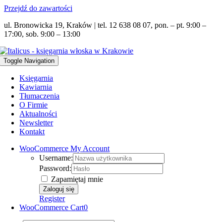
Przejdź do zawartości
ul. Bronowicka 19, Kraków | tel. 12 638 08 07, pon. – pt. 9:00 –
17:00, sob. 9:00 – 13:00
Toggle Navigation
Księgarnia
Kawiarnia
Tłumaczenia
O Firmie
Aktualności
Newsletter
Kontakt
WooCommerce My Account
Username:
Password:
Zapamiętaj mnie
Register
WooCommerce Cart
0