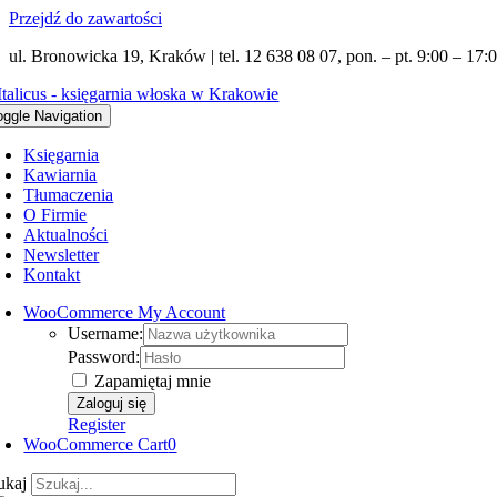
Przejdź do zawartości
ul. Bronowicka 19, Kraków | tel. 12 638 08 07, pon. – pt. 9:00 – 17:0
oggle Navigation
Księgarnia
Kawiarnia
Tłumaczenia
O Firmie
Aktualności
Newsletter
Kontakt
WooCommerce My Account
Username:
Password:
Zapamiętaj mnie
Register
WooCommerce Cart
0
ukaj