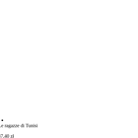
Le ragazze di Tunisi
87,40
zł