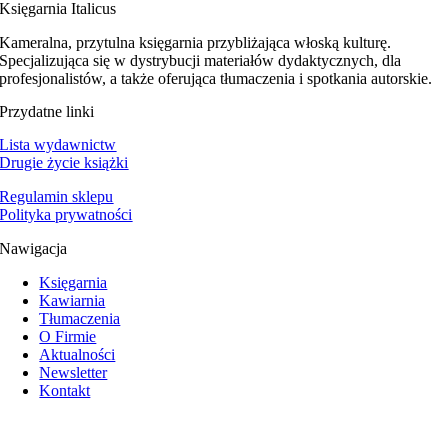
Księgarnia Italicus
Kameralna, przytulna księgarnia przybliżająca włoską kulturę.
Specjalizująca się w dystrybucji materiałów dydaktycznych, dla
profesjonalistów, a także oferująca tłumaczenia i spotkania autorskie.
Przydatne linki
Lista wydawnictw
Drugie życie książki
Regulamin sklepu
Polityka prywatności
Nawigacja
Księgarnia
Kawiarnia
Tłumaczenia
O Firmie
Aktualności
Newsletter
Kontakt