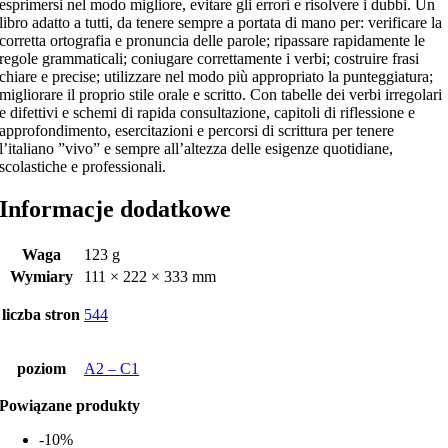
esprimersi nel modo migliore, evitare gli errori e risolvere i dubbi. Un
libro adatto a tutti, da tenere sempre a portata di mano per: verificare la
corretta ortografia e pronuncia delle parole; ripassare rapidamente le
regole grammaticali; coniugare correttamente i verbi; costruire frasi
chiare e precise; utilizzare nel modo più appropriato la punteggiatura;
migliorare il proprio stile orale e scritto. Con tabelle dei verbi irregolari
e difettivi e schemi di rapida consultazione, capitoli di riflessione e
approfondimento, esercitazioni e percorsi di scrittura per tenere
l’italiano ”vivo” e sempre all’altezza delle esigenze quotidiane,
scolastiche e professionali.
Informacje dodatkowe
Waga
123 g
Wymiary
111 × 222 × 333 mm
liczba stron
544
poziom
A2 – C1
Powiązane produkty
-10%