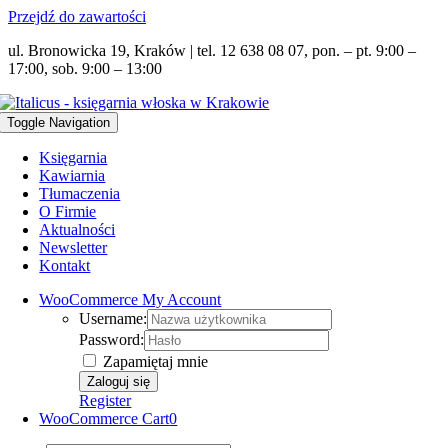
Przejdź do zawartości
ul. Bronowicka 19, Kraków | tel. 12 638 08 07, pon. – pt. 9:00 –
17:00, sob. 9:00 – 13:00
Toggle Navigation
Księgarnia
Kawiarnia
Tłumaczenia
O Firmie
Aktualności
Newsletter
Kontakt
WooCommerce My Account
Username:
Password:
Zapamiętaj mnie
Register
WooCommerce Cart
0