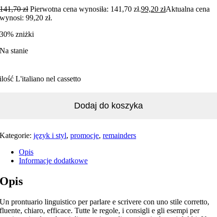
141,70
zł
Pierwotna cena wynosiła: 141,70 zł.
99,20
zł
Aktualna cena
wynosi: 99,20 zł.
30% zniżki
Na stanie
ilość L'italiano nel cassetto
Dodaj do koszyka
Kategorie:
język i styl
,
promocje
,
remainders
Opis
Informacje dodatkowe
Opis
Un prontuario linguistico per parlare e scrivere con uno stile corretto,
fluente, chiaro, efficace. Tutte le regole, i consigli e gli esempi per