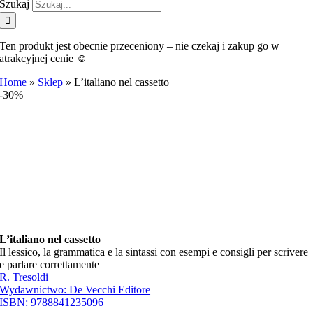
Szukaj
Ten produkt jest obecnie przeceniony – nie czekaj i zakup go w
atrakcyjnej cenie ☺️
Home
»
Sklep
»
L’italiano nel cassetto
-30%
L’italiano nel cassetto
Il lessico, la grammatica e la sintassi con esempi e consigli per scrivere
e parlare correttamente
R. Tresoldi
Wydawnictwo:
De Vecchi Editore
ISBN:
9788841235096