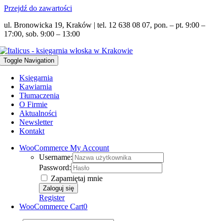
Przejdź do zawartości
ul. Bronowicka 19, Kraków | tel. 12 638 08 07, pon. – pt. 9:00 –
17:00, sob. 9:00 – 13:00
Toggle Navigation
Księgarnia
Kawiarnia
Tłumaczenia
O Firmie
Aktualności
Newsletter
Kontakt
WooCommerce My Account
Username:
Password:
Zapamiętaj mnie
Register
WooCommerce Cart
0