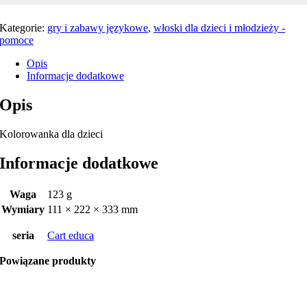
Kategorie:
gry i zabawy językowe
,
włoski dla dzieci i młodzieży -
pomoce
Opis
Informacje dodatkowe
Opis
Kolorowanka dla dzieci
Informacje dodatkowe
Waga
123 g
Wymiary
111 × 222 × 333 mm
seria
Cart educa
Powiązane produkty