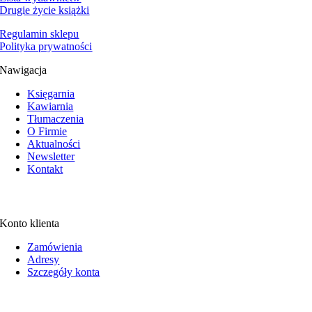
Drugie życie książki
Regulamin sklepu
Polityka prywatności
Nawigacja
Księgarnia
Kawiarnia
Tłumaczenia
O Firmie
Aktualności
Newsletter
Kontakt
Konto klienta
Zamówienia
Adresy
Szczegóły konta