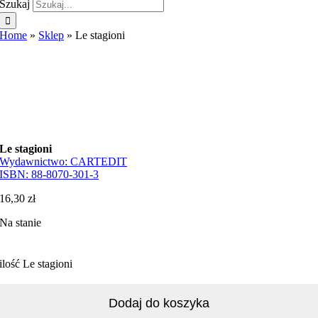
Szukaj
Home
»
Sklep
»
Le stagioni
Le stagioni
Wydawnictwo:
CARTEDIT
ISBN:
88-8070-301-3
16,30
zł
Na stanie
ilość Le stagioni
Dodaj do koszyka