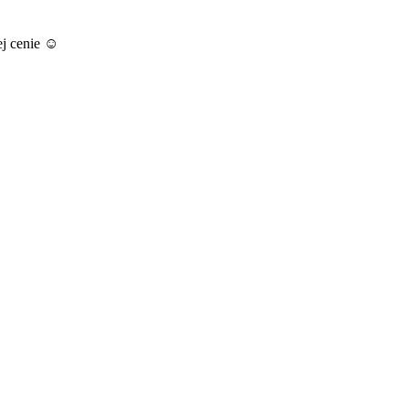
ej cenie ☺️