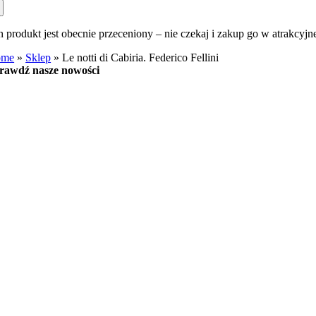
n produkt jest obecnie przeceniony – nie czekaj i zakup go w atrakcyjn
ome
»
Sklep
»
Le notti di Cabiria. Federico Fellini
rawdź nasze nowości