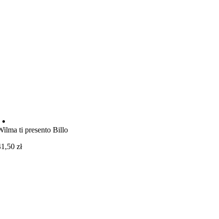
Wilma ti presento Billo
41,50
zł