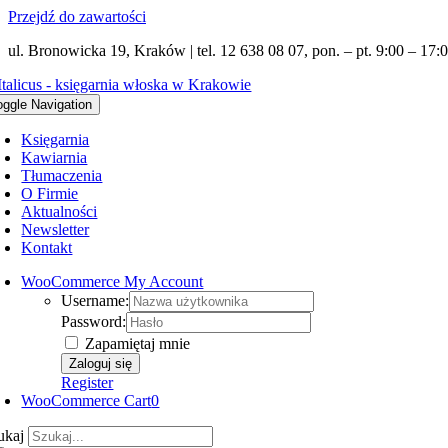
Przejdź do zawartości
ul. Bronowicka 19, Kraków | tel. 12 638 08 07, pon. – pt. 9:00 – 17:0
oggle Navigation
Księgarnia
Kawiarnia
Tłumaczenia
O Firmie
Aktualności
Newsletter
Kontakt
WooCommerce My Account
Username:
Password:
Zapamiętaj mnie
Register
WooCommerce Cart
0
ukaj