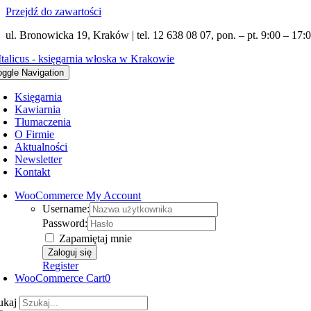
Przejdź do zawartości
ul. Bronowicka 19, Kraków | tel. 12 638 08 07, pon. – pt. 9:00 – 17:0
oggle Navigation
Księgarnia
Kawiarnia
Tłumaczenia
O Firmie
Aktualności
Newsletter
Kontakt
WooCommerce My Account
Username:
Password:
Zapamiętaj mnie
Register
WooCommerce Cart
0
ukaj