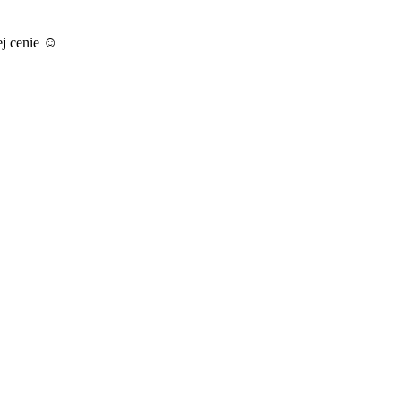
ej cenie ☺️