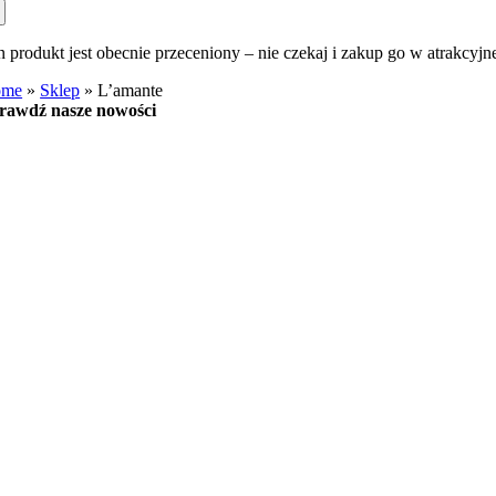
n produkt jest obecnie przeceniony – nie czekaj i zakup go w atrakcyjn
ome
»
Sklep
»
L’amante
rawdź nasze nowości