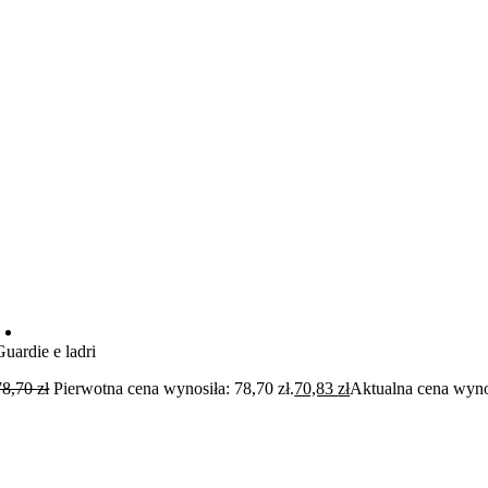
Guardie e ladri
78,70
zł
Pierwotna cena wynosiła: 78,70 zł.
70,83
zł
Aktualna cena wynos