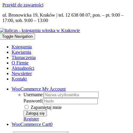
Przejdź do zawartości
ul. Bronowicka 19, Kraków | tel. 12 638 08 07, pon. – pt. 9:00 –
17:00, sob. 9:00 – 13:00
Toggle Navigation
Księgarnia
Kawiarnia
Tłumaczenia
O Firmie
Aktualności
Newsletter
Kontakt
WooCommerce My Account
Username:
Password:
Zapamiętaj mnie
Register
WooCommerce Cart
0