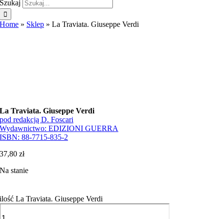
Szukaj
Home
»
Sklep
»
La Traviata. Giuseppe Verdi
La Traviata. Giuseppe Verdi
pod redakcją D. Foscari
Wydawnictwo:
EDIZIONI GUERRA
ISBN:
88-7715-835-2
37,80
zł
Na stanie
ilość La Traviata. Giuseppe Verdi