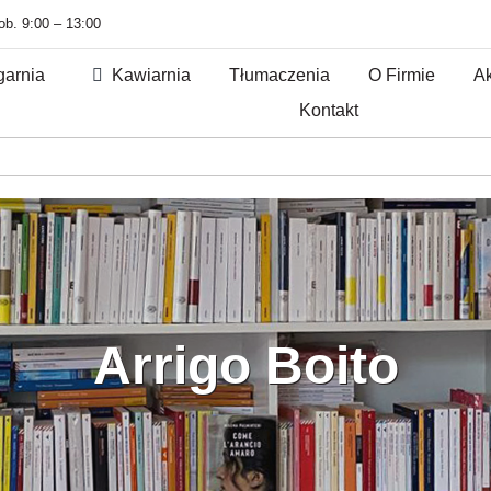
sob. 9:00 – 13:00
garnia
Kawiarnia
Tłumaczenia
O Firmie
Ak
Kontakt
Arrigo Boito