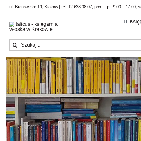
Przejdź
ul. Bronowicka 19, Kraków | tel. 12 638 08 07, pon. – pt. 9:00 – 17:00, 
do
zawartości
Księ
Szukaj