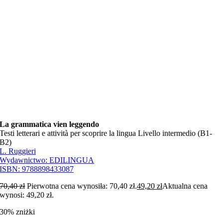
La grammatica vien leggendo
Testi letterari e attività per scoprire la lingua Livello intermedio (B1-
B2)
L. Ruggieri
Wydawnictwo:
EDILINGUA
ISBN:
9788898433087
70,40
zł
Pierwotna cena wynosiła: 70,40 zł.
49,20
zł
Aktualna cena
wynosi: 49,20 zł.
30% zniżki