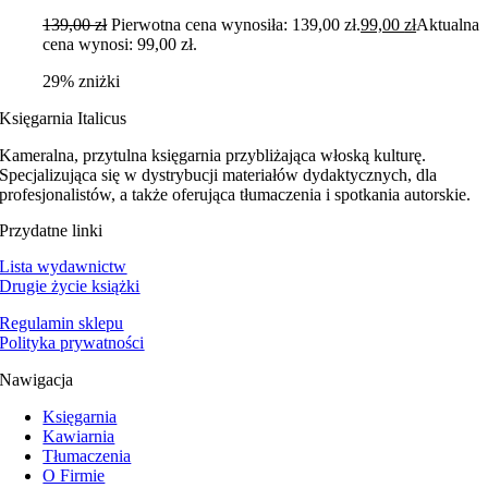
139,00
zł
Pierwotna cena wynosiła: 139,00 zł.
99,00
zł
Aktualna
cena wynosi: 99,00 zł.
29% zniżki
Księgarnia Italicus
Kameralna, przytulna księgarnia przybliżająca włoską kulturę.
Specjalizująca się w dystrybucji materiałów dydaktycznych, dla
profesjonalistów, a także oferująca tłumaczenia i spotkania autorskie.
Przydatne linki
Lista wydawnictw
Drugie życie książki
Regulamin sklepu
Polityka prywatności
Nawigacja
Księgarnia
Kawiarnia
Tłumaczenia
O Firmie