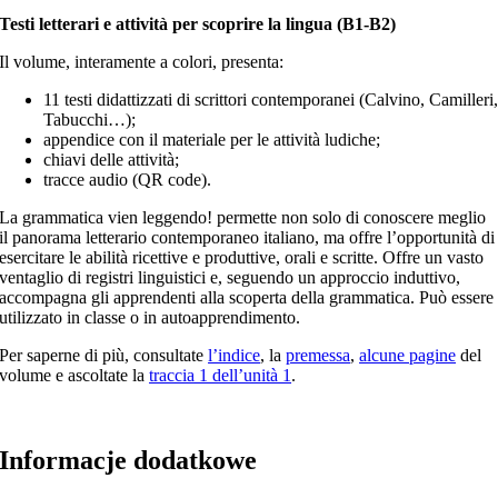
Testi letterari e attività per scoprire la lingua (B1-B2)
Il volume, interamente a colori, presenta:
11 testi didattizzati di scrittori contemporanei (Calvino, Camilleri
Tabucchi…);
appendice con il materiale per le attività ludiche;
chiavi delle attività;
tracce audio (QR code).
La grammatica vien leggendo! permette non solo di conoscere meglio
il panorama letterario contemporaneo italiano, ma offre l’opportunità di
esercitare le abilità ricettive e produttive, orali e scritte. Offre un vasto
ventaglio di registri linguistici e, seguendo un approccio induttivo,
accompagna gli apprendenti alla scoperta della grammatica. Può essere
utilizzato in classe o in autoapprendimento.
Per saperne di più, consultate
l’indice
, la
premessa
,
alcune pagine
del
volume e ascoltate la
traccia 1 dell’unità 1
.
Informacje dodatkowe