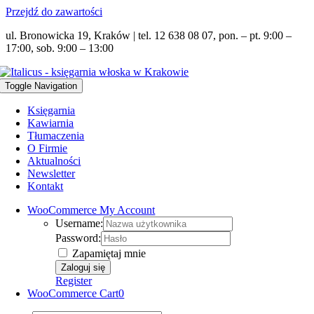
Przejdź do zawartości
ul. Bronowicka 19, Kraków | tel. 12 638 08 07, pon. – pt. 9:00 –
17:00, sob. 9:00 – 13:00
Toggle Navigation
Księgarnia
Kawiarnia
Tłumaczenia
O Firmie
Aktualności
Newsletter
Kontakt
WooCommerce My Account
Username:
Password:
Zapamiętaj mnie
Register
WooCommerce Cart
0