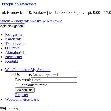
Przejdź do zawartości
ul. Bronowicka 19, Kraków | tel. 12 638 08 07, pon. – pt. 9:00 – 17:0
oggle Navigation
Księgarnia
Kawiarnia
Tłumaczenia
O Firmie
Aktualności
Newsletter
Kontakt
WooCommerce My Account
Username:
Password:
Zapamiętaj mnie
Register
WooCommerce Cart
0
ukaj