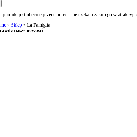
n produkt jest obecnie przeceniony – nie czekaj i zakup go w atrakcyjn
ome
»
Sklep
»
La Famiglia
rawdź nasze nowości