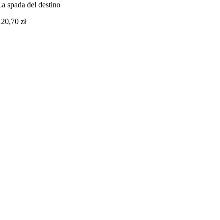
La spada del destino
120,70
zł