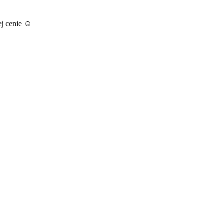
ej cenie ☺️